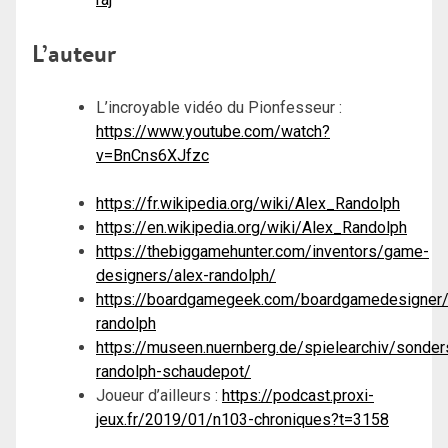
L’auteur
L’incroyable vidéo du Pionfesseur :
https://www.youtube.com/watch?
v=BnCns6XJfzc
https://fr.wikipedia.org/wiki/Alex_Randolph
https://en.wikipedia.org/wiki/Alex_Randolph
https://thebiggamehunter.com/inventors/game-
designers/alex-randolph/
https://boardgamegeek.com/boardgamedesigner/
randolph
https://museen.nuernberg.de/spielearchiv/sonde
randolph-schaudepot/
Joueur d’ailleurs :
https://podcast.proxi-
jeux.fr/2019/01/n103-chroniques?t=3158