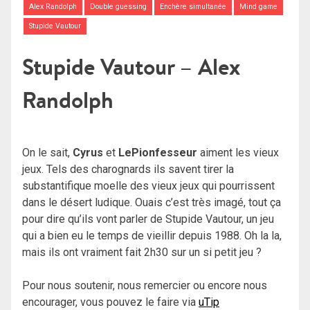
Alex Randolph
Double guessing
Enchère simultanée
Mind game
Stupide Vautour
Stupide Vautour – Alex
Randolph
On le sait,
Cyrus
et
LePionfesseur
aiment les vieux
jeux. Tels des charognards ils savent tirer la
substantifique moelle des vieux jeux qui pourrissent
dans le désert ludique. Ouais c’est très imagé, tout ça
pour dire qu’ils vont parler de Stupide Vautour, un jeu
qui a bien eu le temps de vieillir depuis 1988. Oh la la,
mais ils ont vraiment fait 2h30 sur un si petit jeu ?
Pour nous soutenir, nous remercier ou encore nous
encourager, vous pouvez le faire via
uTip