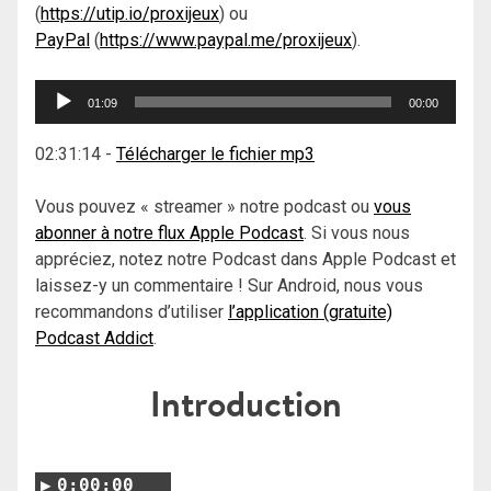
(
https://utip.io/proxijeux
) ou
PayPal
(
https://www.paypal.me/proxijeux
).
Lecteur
01:09
00:00
audio
02:31:14
-
Télécharger le fichier mp3
Vous pouvez « streamer » notre podcast ou
vous
abonner à notre flux Apple Podcast
. Si vous nous
appréciez, notez notre Podcast dans Apple Podcast et
laissez-y un commentaire ! Sur Android, nous vous
recommandons d’utiliser
l’application (gratuite)
Podcast Addict
.
Introduction
0:00:00