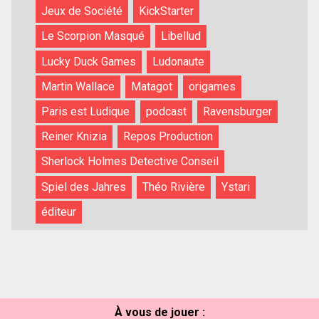
Jeux de Société
KickStarter
Le Scorpion Masqué
Libellud
Lucky Duck Games
Ludonaute
Martin Wallace
Matagot
origames
Paris est Ludique
podcast
Ravensburger
Reiner Knizia
Repos Production
Sherlock Holmes Detective Conseil
Spiel des Jahres
Théo Rivière
Ystari
éditeur
À vous de jouer :