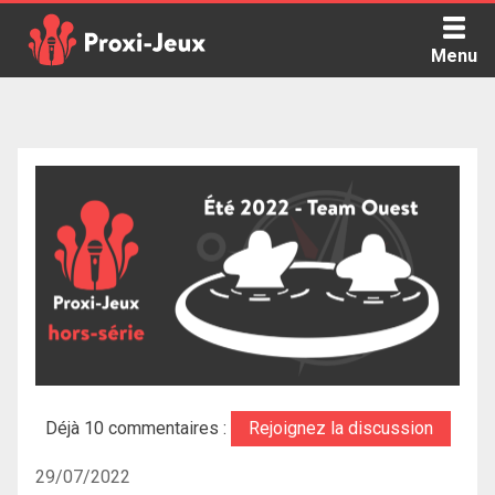
Skip
to
Menu
content
Proxi Jeux - Le podcast qui vous parle de jeux de société
Déjà 10 commentaires :
Rejoignez la discussion
29/07/2022