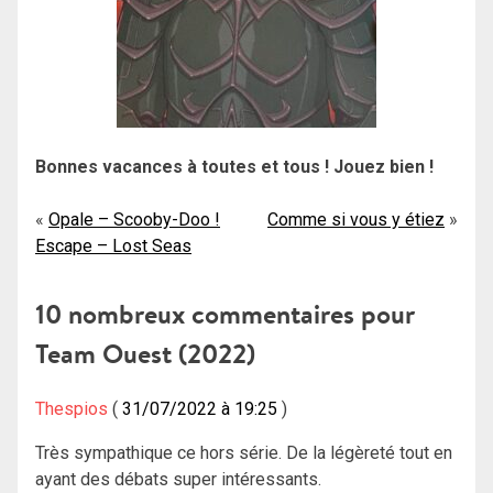
Bonnes vacances à toutes et tous ! Jouez bien !
Navigation
Opale – Scooby-Doo !
Comme si vous y étiez
Escape – Lost Seas
de
l’article
10 nombreux commentaires pour
Team Ouest (2022)
Thespios
31/07/2022 à 19:25
Très sympathique ce hors série. De la légèreté tout en
ayant des débats super intéressants.