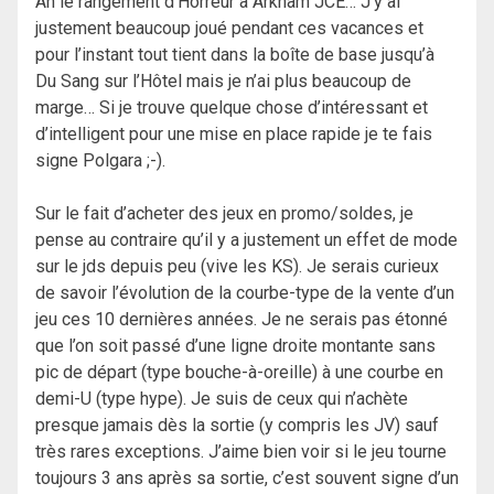
Ah le rangement d’Horreur à Arkham JCE… J’y ai
justement beaucoup joué pendant ces vacances et
pour l’instant tout tient dans la boîte de base jusqu’à
Du Sang sur l’Hôtel mais je n’ai plus beaucoup de
marge… Si je trouve quelque chose d’intéressant et
d’intelligent pour une mise en place rapide je te fais
signe Polgara ;-).
Sur le fait d’acheter des jeux en promo/soldes, je
pense au contraire qu’il y a justement un effet de mode
sur le jds depuis peu (vive les KS). Je serais curieux
de savoir l’évolution de la courbe-type de la vente d’un
jeu ces 10 dernières années. Je ne serais pas étonné
que l’on soit passé d’une ligne droite montante sans
pic de départ (type bouche-à-oreille) à une courbe en
demi-U (type hype). Je suis de ceux qui n’achète
presque jamais dès la sortie (y compris les JV) sauf
très rares exceptions. J’aime bien voir si le jeu tourne
toujours 3 ans après sa sortie, c’est souvent signe d’un