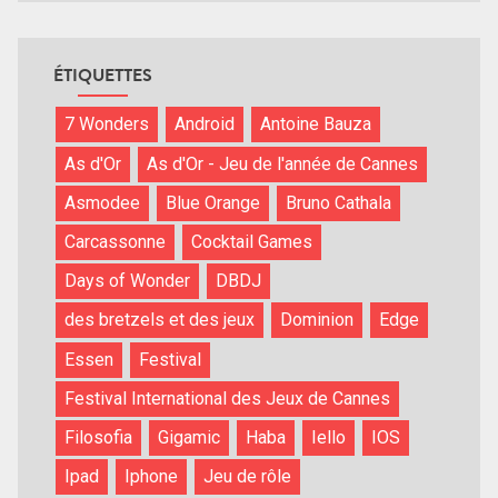
ÉTIQUETTES
7 Wonders
Android
Antoine Bauza
As d'Or
As d'Or - Jeu de l'année de Cannes
Asmodee
Blue Orange
Bruno Cathala
Carcassonne
Cocktail Games
Days of Wonder
DBDJ
des bretzels et des jeux
Dominion
Edge
Essen
Festival
Festival International des Jeux de Cannes
Filosofia
Gigamic
Haba
Iello
IOS
Ipad
Iphone
Jeu de rôle