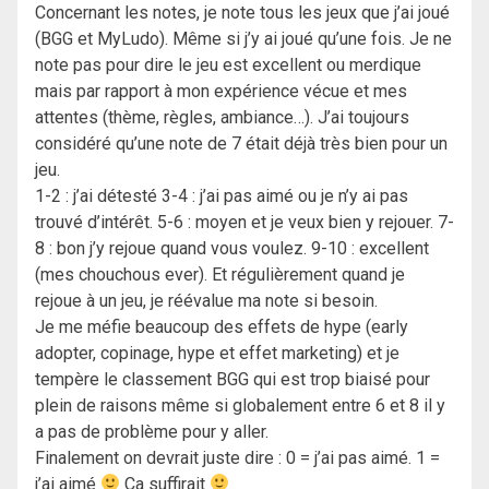
Concernant les notes, je note tous les jeux que j’ai joué
(BGG et MyLudo). Même si j’y ai joué qu’une fois. Je ne
note pas pour dire le jeu est excellent ou merdique
mais par rapport à mon expérience vécue et mes
attentes (thème, règles, ambiance…). J’ai toujours
considéré qu’une note de 7 était déjà très bien pour un
jeu.
1-2 : j’ai détesté 3-4 : j’ai pas aimé ou je n’y ai pas
trouvé d’intérêt. 5-6 : moyen et je veux bien y rejouer. 7-
8 : bon j’y rejoue quand vous voulez. 9-10 : excellent
(mes chouchous ever). Et régulièrement quand je
rejoue à un jeu, je réévalue ma note si besoin.
Je me méfie beaucoup des effets de hype (early
adopter, copinage, hype et effet marketing) et je
tempère le classement BGG qui est trop biaisé pour
plein de raisons même si globalement entre 6 et 8 il y
a pas de problème pour y aller.
Finalement on devrait juste dire : 0 = j’ai pas aimé. 1 =
j’ai aimé
Ca suffirait