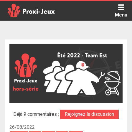
Skip
to
Menu
content
Proxi Jeux - Le podcast qui vous parle de jeux de société
Déjà 9 commentaires :
Rejoignez la discussion
26/08/2022