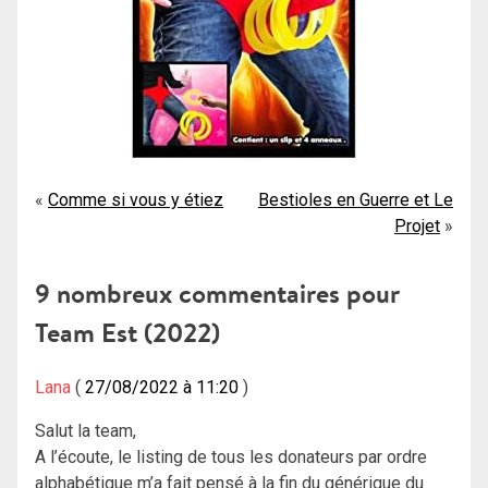
Navigation
Comme si vous y étiez
Bestioles en Guerre et Le
Projet
de
l’article
9 nombreux commentaires pour
Team Est (2022)
Lana
27/08/2022 à 11:20
Salut la team,
A l’écoute, le listing de tous les donateurs par ordre
alphabétique m’a fait pensé à la fin du générique du