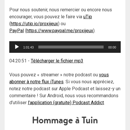
Pour nous soutenir, nous remercier ou encore nous
encourager, vous pouvez le faire via
uTip
(
https://utip.io/proxijeux
) ou
PayPal
(
https://www.paypal.me/proxijeux
).
Lecteur
1:01:43
00:00
audio
04:20:51
-
Télécharger le fichier mp3
Vous pouvez « streamer » notre podcast ou
vous
abonner à notre flux iTunes
. Si vous nous appréciez,
notez notre podcast sur Apple Podcast et laissez-y un
commentaire ! Sur Android, nous vous recommandons
d’utiliser
l’application (gratuite) Podcast Addict
.
Hommage à Tuin