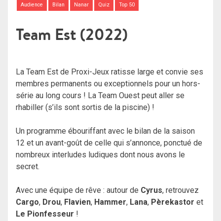
Audience
Bilan
Nanar
Quiz
Top 50
Team Est (2022)
La Team Est de Proxi-Jeux ratisse large et convie ses
membres permanents ou exceptionnels pour un hors-
série au long cours ! La Team Ouest peut aller se
rhabiller (s’ils sont sortis de la piscine) !
Un programme ébouriffant avec le bilan de la saison
12 et un avant-goût de celle qui s’annonce, ponctué de
nombreux interludes ludiques dont nous avons le
secret.
Avec une équipe de rêve : autour de
Cyrus
, retrouvez
Cargo
,
Drou
,
Flavien
,
Hammer
,
Lana
,
Pèrekastor
et
Le Pionfesseur
!