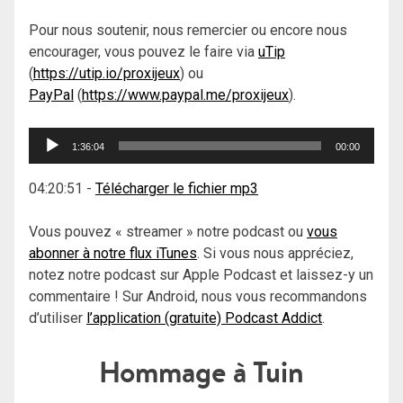
Pour nous soutenir, nous remercier ou encore nous
encourager, vous pouvez le faire via
uTip
(
https://utip.io/proxijeux
) ou
PayPal
(
https://www.paypal.me/proxijeux
).
Lecteur
1:36:04
00:00
audio
04:20:51
-
Télécharger le fichier mp3
Vous pouvez « streamer » notre podcast ou
vous
abonner à notre flux iTunes
. Si vous nous appréciez,
notez notre podcast sur Apple Podcast et laissez-y un
commentaire ! Sur Android, nous vous recommandons
d’utiliser
l’application (gratuite) Podcast Addict
.
Hommage à Tuin