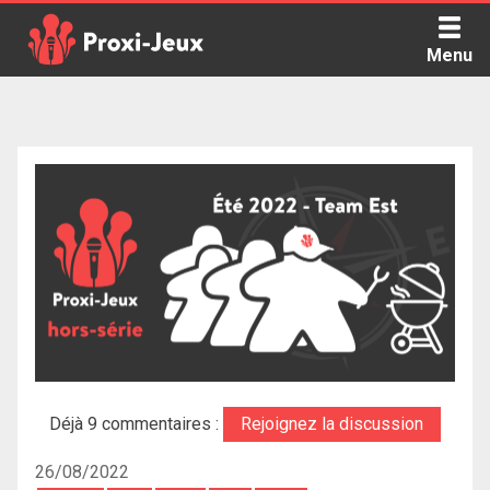
Skip
to
Menu
content
Proxi Jeux - Le podcast qui vous parle de jeux de société
Déjà 9 commentaires :
Rejoignez la discussion
26/08/2022