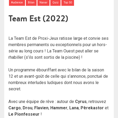
Audience
Bilan
Nanar
Quiz
Top 50
Team Est (2022)
La Team Est de Proxi-Jeux ratisse large et convie ses
membres permanents ou exceptionnels pour un hors-
série au long cours ! La Team Ouest peut aller se
rhabiller (s’ils sont sortis de la piscine) !
Un programme ébouriffant avec le bilan de la saison
12 et un avant-goût de celle qui s’annonce, ponctué de
nombreux interludes ludiques dont nous avons le
secret.
Avec une équipe de rêve : autour de
Cyrus
, retrouvez
Cargo
,
Drou
,
Flavien
,
Hammer
,
Lana
,
Pèrekastor
et
Le Pionfesseur
!