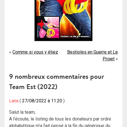
Navigation
Comme si vous y étiez
Bestioles en Guerre et Le
Projet
de
l’article
9 nombreux commentaires pour
Team Est (2022)
Lana
27/08/2022 à 11:20
Salut la team,
A l’écoute, le listing de tous les donateurs par ordre
alphabétique m’a fait pensé à la fin du générique du