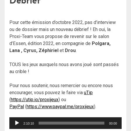
Débrief
Pour cette émission d’octobre 2022, pas d’interview
ou de dossier mais un nouveau débrief ! Eh oui, la
Proxi-Team vous propose de revenir sur le salon
d’Essen, édition 2022, en compagnie de
Polgara,
Lana , Cyrus, Zéphiriel
et
Drou
.
TOUS les jeux auxquels nous avons joué sont passés
au crible !
Pour nous soutenir, nous remercier ou encore nous
encourager, vous pouvez le faire via
uTip
(
https://utip.io/proxijeux
) ou
PayPal
(
https://www.paypal.me/proxijeux
).
Lecteur
2:10:10
00:00
audio