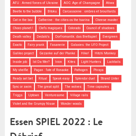
AFU : Armed forces of Ukraine
AOC: Age of Champagne
Atiwa
Beetle to the bubble
Bitoku
Carcassonne : ombres et brouillards
Cat in the box
Catherine : the cities os the tsarina
Cheese master
Choco planet !
Clefs magiques
Colorado
Council of shadows
Death valley
Dedalo's
Dorfromantik: das Brettspiel
Evergreen
Exacto
Fairy prank
Fasanerie
Galaxies: the UFO Project
Galileo project
Gezanke auf der Planke
Hike!
Hitchi Monkey
Inside job
Ist Da Wer?
Ivion
Kites
Light Hunters
Lucktails
My shelfie
Pagan : fate of Ronaoke
Pathogen
Phraya
Ready set bet
Ritual
Speak easy
Splendor duel
Strand Unter
Sync or swim
The great split
The wolves
Time capsules
Triggs
Uptown
Venturesome
Village rails
Violet and the Grumpy Nisse
Wonder woods
Essen SPIEL 2022 : Le