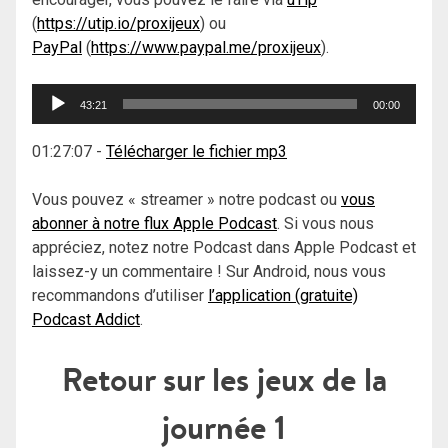
(
https://utip.io/proxijeux
) ou
PayPal
(
https://www.paypal.me/proxijeux
).
Lecteur
43:21
00:00
audio
01:27:07
-
Télécharger le fichier mp3
Vous pouvez « streamer » notre podcast ou
vous
abonner à notre flux Apple Podcast
. Si vous nous
appréciez, notez notre Podcast dans Apple Podcast et
laissez-y un commentaire ! Sur Android, nous vous
recommandons d’utiliser
l’application (gratuite)
Podcast Addict
.
Retour sur les jeux de la
journée 1