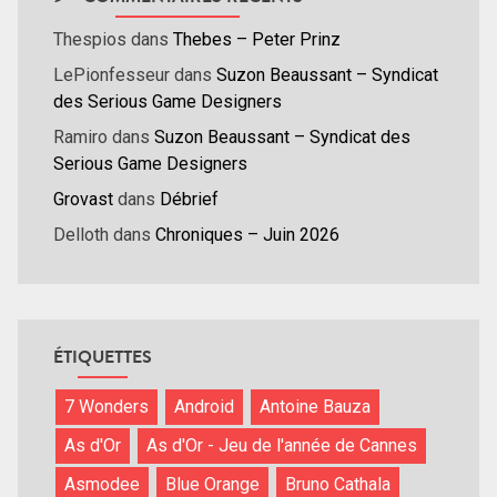
Thespios
dans
Thebes – Peter Prinz
LePionfesseur
dans
Suzon Beaussant – Syndicat
des Serious Game Designers
Ramiro
dans
Suzon Beaussant – Syndicat des
Serious Game Designers
Grovast
dans
Débrief
Delloth
dans
Chroniques – Juin 2026
ÉTIQUETTES
7 Wonders
Android
Antoine Bauza
As d'Or
As d'Or - Jeu de l'année de Cannes
Asmodee
Blue Orange
Bruno Cathala