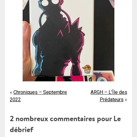
Navigation
Chroniques – Septembre
ARGH – L’Île des
2022
Prédateurs
de
l’article
2 nombreux commentaires pour
Le
débrief