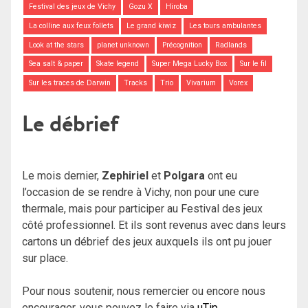
Festival des jeux de Vichy
Gozu X
Hiroba
La colline aux feux follets
Le grand kiwiz
Les tours ambulantes
Look at the stars
planet unknown
Précognition
Radlands
Sea salt & paper
Skate legend
Super Mega Lucky Box
Sur le fil
Sur les traces de Darwin
Tracks
Trio
Vivarium
Vorex
Le débrief
Le mois dernier,
Zephiriel
et
Polgara
ont eu
l’occasion de se rendre à Vichy, non pour une cure
thermale, mais pour participer au Festival des jeux
côté professionnel. Et ils sont revenus avec dans leurs
cartons un débrief des jeux auxquels ils ont pu jouer
sur place.
Pour nous soutenir, nous remercier ou encore nous
encourager, vous pouvez le faire via
uTip