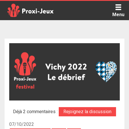
Skip
to
Menu
content
Proxi Jeux - Le podcast qui vous parle de jeux de société
Déjà 2 commentaires :
Rejoignez la discussion
07/10/2022