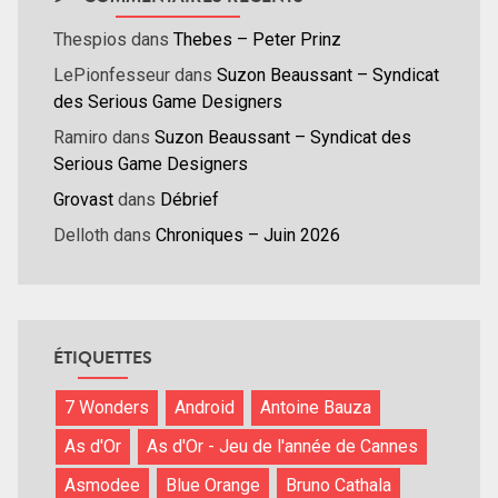
Thespios
dans
Thebes – Peter Prinz
LePionfesseur
dans
Suzon Beaussant – Syndicat
des Serious Game Designers
Ramiro
dans
Suzon Beaussant – Syndicat des
Serious Game Designers
Grovast
dans
Débrief
Delloth
dans
Chroniques – Juin 2026
ÉTIQUETTES
7 Wonders
Android
Antoine Bauza
As d'Or
As d'Or - Jeu de l'année de Cannes
Asmodee
Blue Orange
Bruno Cathala