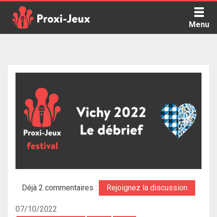
Skip
to
Menu
content
Proxi Jeux - Le podcast qui vous parle de jeux de société
Déjà 2 commentaires :
Rejoignez la discussion
07/10/2022