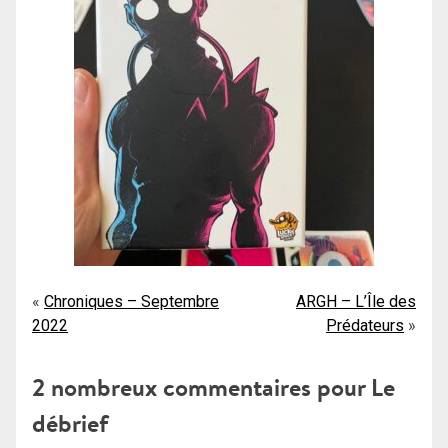
Navigation
Chroniques – Septembre
ARGH – L’Île des
2022
Prédateurs
de
l’article
2 nombreux commentaires pour
Le
débrief