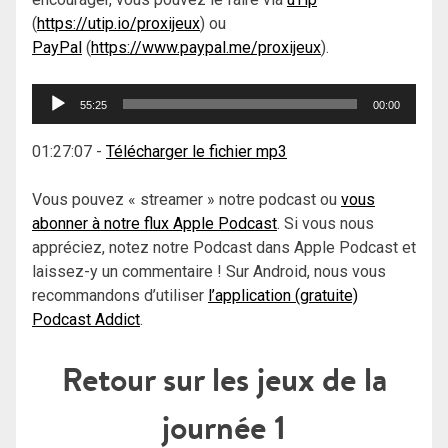
(
https://utip.io/proxijeux
) ou
PayPal
(
https://www.paypal.me/proxijeux
).
Lecteur
55:25
00:00
audio
01:27:07
-
Télécharger le fichier mp3
Vous pouvez « streamer » notre podcast ou
vous
abonner à notre flux Apple Podcast
. Si vous nous
appréciez, notez notre Podcast dans Apple Podcast et
laissez-y un commentaire ! Sur Android, nous vous
recommandons d’utiliser
l’application (gratuite)
Podcast Addict
.
Retour sur les jeux de la
journée 1