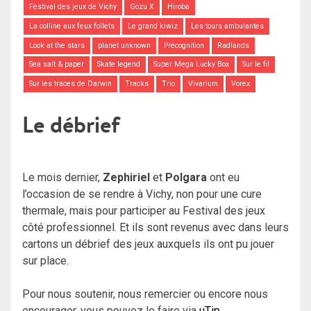
Festival des jeux de Vichy
Gozu X
Hiroba
La colline aux feux follets
Le grand kiwiz
Les tours ambulantes
Look at the stars
planet unknown
Précognition
Radlands
Sea salt & paper
Skate legend
Super Mega Lucky Box
Sur le fil
Sur les traces de Darwin
Tracks
Trio
Vivarium
Vorex
Le débrief
Le mois dernier,
Zephiriel
et
Polgara
ont eu
l’occasion de se rendre à Vichy, non pour une cure
thermale, mais pour participer au Festival des jeux
côté professionnel. Et ils sont revenus avec dans leurs
cartons un débrief des jeux auxquels ils ont pu jouer
sur place.
Pour nous soutenir, nous remercier ou encore nous
encourager, vous pouvez le faire via
uTip