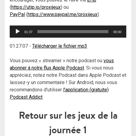
(
https://utip.io/proxijeux
) ou
PayPal
(
https://www.paypal.me/proxijeux
).
Lecteur
01:37
00:00
audio
01:27:07
-
Télécharger le fichier mp3
Vous pouvez « streamer » notre podcast ou
vous
abonner à notre flux Apple Podcast
. Si vous nous
appréciez, notez notre Podcast dans Apple Podcast et
laissez-y un commentaire ! Sur Android, nous vous
recommandons d’utiliser
l’application (gratuite)
Podcast Addict
.
Retour sur les jeux de la
journée 1