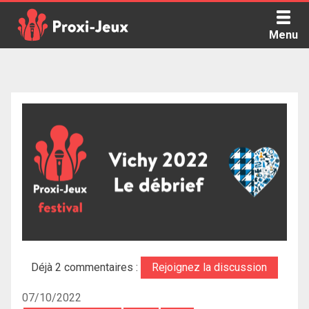
Skip
to
Menu
content
Proxi Jeux - Le podcast qui vous parle de jeux de société
Déjà 2 commentaires :
Rejoignez la discussion
07/10/2022