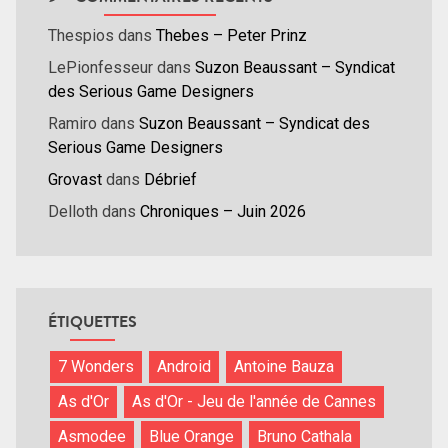
Thespios
dans
Thebes – Peter Prinz
LePionfesseur
dans
Suzon Beaussant – Syndicat
des Serious Game Designers
Ramiro
dans
Suzon Beaussant – Syndicat des
Serious Game Designers
Grovast
dans
Débrief
Delloth
dans
Chroniques – Juin 2026
ÉTIQUETTES
7 Wonders
Android
Antoine Bauza
As d'Or
As d'Or - Jeu de l'année de Cannes
Asmodee
Blue Orange
Bruno Cathala