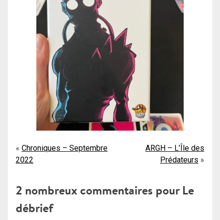
Navigation
Chroniques – Septembre
ARGH – L’Île des
2022
Prédateurs
de
l’article
2 nombreux commentaires pour
Le
débrief