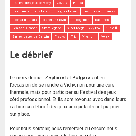
Festival des jeux de Vichy
Gozu X
Hiroba
La colline aux feux follets
Le grand kiwiz
Les tours ambulantes
Look at the stars
planet unknown
Précognition
Radlands
Sea salt & paper
Skate legend
Super Mega Lucky Box
Sur le fil
Sur les traces de Darwin
Tracks
Trio
Vivarium
Vorex
Le débrief
Le mois dernier,
Zephiriel
et
Polgara
ont eu
l’occasion de se rendre à Vichy, non pour une cure
thermale, mais pour participer au Festival des jeux
côté professionnel. Et ils sont revenus avec dans leurs
cartons un débrief des jeux auxquels ils ont pu jouer
sur place.
Pour nous soutenir, nous remercier ou encore nous
encourager, vous pouvez le faire via
uTip