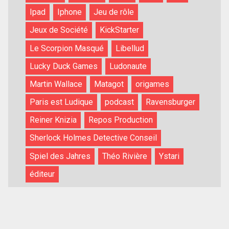
Ipad
Iphone
Jeu de rôle
Jeux de Société
KickStarter
Le Scorpion Masqué
Libellud
Lucky Duck Games
Ludonaute
Martin Wallace
Matagot
origames
Paris est Ludique
podcast
Ravensburger
Reiner Knizia
Repos Production
Sherlock Holmes Detective Conseil
Spiel des Jahres
Théo Rivière
Ystari
éditeur