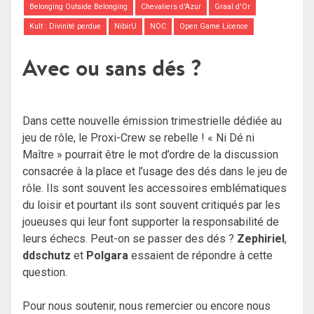
Belonging Outside Belonging
Chevaliers d'Azur
Graal d'Or
Kult : Divinité perdue
NibirU
NOC
Open Game Licence
Avec ou sans dés ?
Dans cette nouvelle émission trimestrielle dédiée au
jeu de rôle, le Proxi-Crew se rebelle ! « Ni Dé ni
Maître » pourrait être le mot d’ordre de la discussion
consacrée à la place et l’usage des dés dans le jeu de
rôle. Ils sont souvent les accessoires emblématiques
du loisir et pourtant ils sont souvent critiqués par les
joueuses qui leur font supporter la responsabilité de
leurs échecs. Peut-on se passer des dés ?
Zephiriel
,
ddschutz
et
Polgara
essaient de répondre à cette
question.
Pour nous soutenir, nous remercier ou encore nous