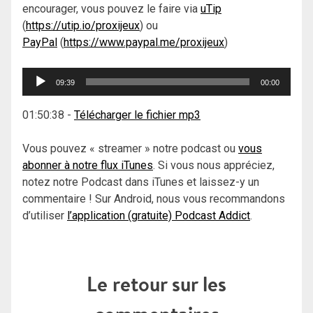
encourager, vous pouvez le faire via
uTip
(
https://utip.io/proxijeux
) ou
PayPal
(
https://www.paypal.me/proxijeux
)
Lecteur
09:39
00:00
audio
01:50:38
-
Télécharger le fichier mp3
Vous pouvez « streamer » notre podcast ou
vous
abonner à notre flux iTunes
. Si vous nous appréciez,
notez notre Podcast dans iTunes et laissez-y un
commentaire ! Sur Android, nous vous recommandons
d’utiliser
l’application (gratuite) Podcast Addict
.
Le retour sur les