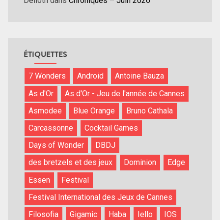
Delloth
dans
Chroniques – Juin 2026
ÉTIQUETTES
7 Wonders
Android
Antoine Bauza
As d'Or
As d'Or - Jeu de l'année de Cannes
Asmodee
Blue Orange
Bruno Cathala
Carcassonne
Cocktail Games
Days of Wonder
DBDJ
des bretzels et des jeux
Dominion
Edge
Essen
Festival
Festival International des Jeux de Cannes
Filosofia
Gigamic
Haba
Iello
IOS