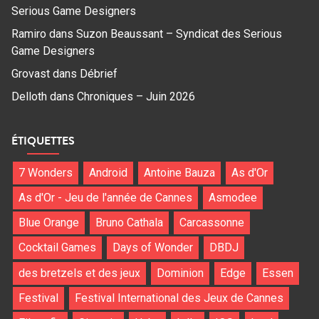
Serious Game Designers
Ramiro
dans
Suzon Beaussant – Syndicat des Serious
Game Designers
Grovast
dans
Débrief
Delloth
dans
Chroniques – Juin 2026
ÉTIQUETTES
7 Wonders
Android
Antoine Bauza
As d'Or
As d'Or - Jeu de l'année de Cannes
Asmodee
Blue Orange
Bruno Cathala
Carcassonne
Cocktail Games
Days of Wonder
DBDJ
des bretzels et des jeux
Dominion
Edge
Essen
Festival
Festival International des Jeux de Cannes