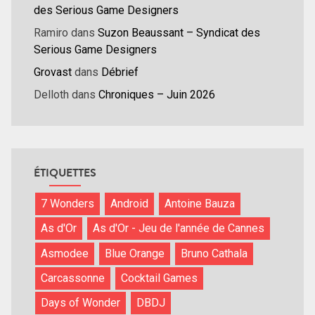
des Serious Game Designers
Ramiro
dans
Suzon Beaussant – Syndicat des
Serious Game Designers
Grovast
dans
Débrief
Delloth
dans
Chroniques – Juin 2026
ÉTIQUETTES
7 Wonders
Android
Antoine Bauza
As d'Or
As d'Or - Jeu de l'année de Cannes
Asmodee
Blue Orange
Bruno Cathala
Carcassonne
Cocktail Games
Days of Wonder
DBDJ