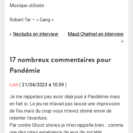
Musique utilisée :
Robert Tar – « Gang »
Navigation
Neoludis en interview
Maud Chalmel en interview
de
l’article
17 nombreux commentaires pour
Pandémie
Lich
21/04/2023 à 10:59
Je me rappelais pas avoir déjà joué à Pandémie mais
en fait si. Le jeu ne m’avait pas laissé une impression
de fou mais du coup vous m’avez donné envie de
retenter l’aventure.
Par contre Ghost stories je m’en rappelle bien… comme
une des pires expérience de jeux de société.