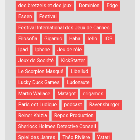
des bretzels et des jeux
Dominion
Edge
Essen
Festival
Festival International des Jeux de Cannes
Filosofia
Gigamic
Haba
Iello
IOS
Ipad
Iphone
Jeu de rôle
Jeux de Société
KickStarter
Le Scorpion Masqué
Libellud
Lucky Duck Games
Ludonaute
Martin Wallace
Matagot
origames
Paris est Ludique
podcast
Ravensburger
Reiner Knizia
Repos Production
Sherlock Holmes Detective Conseil
Spiel des Jahres
Théo Rivière
Ystari