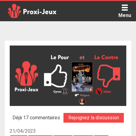
Skip
to
Menu
content
Proxi Jeux - Le podcast qui vous parle de jeux de société
Déjà 17 commentaires :
Rejoignez la discussion
21/04/2023