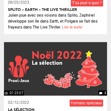
08/05/2023
T'as joué à quoi ?
SPLITO – EARTH – THE LIVE THRILLER
Julien joue avec ses voisins dans Splito, Zephiriel
développe son île dans Earth, et Polgara se fait des
frayeurs dans The Live Thriller.
Lire la suite
01:23:07
4
02/12/2022
Formats spéciaux
LA SÉLECTION