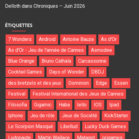
Delloth
dans
Chroniques – Juin 2026
ÉTIQUETTES
7 Wonders
Android
Antoine Bauza
As d'Or
As d'Or - Jeu de l'année de Cannes
Asmodee
Blue Orange
Bruno Cathala
Carcassonne
Cocktail Games
Days of Wonder
DBDJ
des bretzels et des jeux
Dominion
Edge
Essen
Festival
Festival International des Jeux de Cannes
Filosofia
Gigamic
Haba
Iello
IOS
Ipad
Iphone
Jeu de rôle
Jeux de Société
KickStarter
Le Scorpion Masqué
Libellud
Lucky Duck Games
Ludonaute
Martin Wallace
Matagot
origames