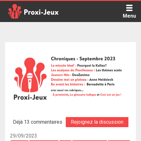
Skip
to
Menu
content
Proxi Jeux - Le podcast qui vous parle de jeux de société
Déjà 13 commentaires :
Rejoignez la discussion
29/09/2023