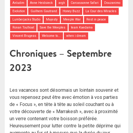
Anludim
Anne Heidsieck
argh
Carcassonne Safari
Douzanimo
Evolution
Guilhem Gautrand
Honey Buzz
La Cour des Miracles
Lumberjacks Studio
Majesty
Meeple War
Rest in peace
Ronan Toulhoat
Save the Meeples
team Kaedama
Vincent Brugeas
Welcome to...
when i dream
Chroniques – Septembre
2023
Les vacances sont désormais un lointain souvenir et
vous repensez peut être avec émotion à vos parties
de « Focus », en tête à tête au soleil couchant ou à
votre découverte de « Marrakesh », avec à proximité
un verre contenant votre boisson préférée.
Heureusement pour lutter contre la petite déprime qui
augmente au fur et à mesure que la durée du jour