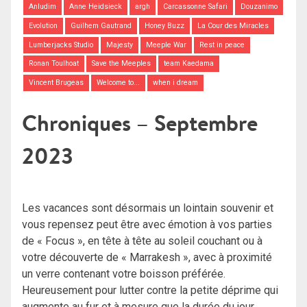
Anludim
Anne Heidsieck
argh
Carcassonne Safari
Douzanimo
Evolution
Guilhem Gautrand
Honey Buzz
La Cour des Miracles
Lumberjacks Studio
Majesty
Meeple War
Rest in peace
Ronan Toulhoat
Save the Meeples
team Kaedama
Vincent Brugeas
Welcome to...
when i dream
Chroniques – Septembre
2023
Les vacances sont désormais un lointain souvenir et
vous repensez peut être avec émotion à vos parties
de « Focus », en tête à tête au soleil couchant ou à
votre découverte de « Marrakesh », avec à proximité
un verre contenant votre boisson préférée.
Heureusement pour lutter contre la petite déprime qui
augmente au fur et à mesure que la durée du jour