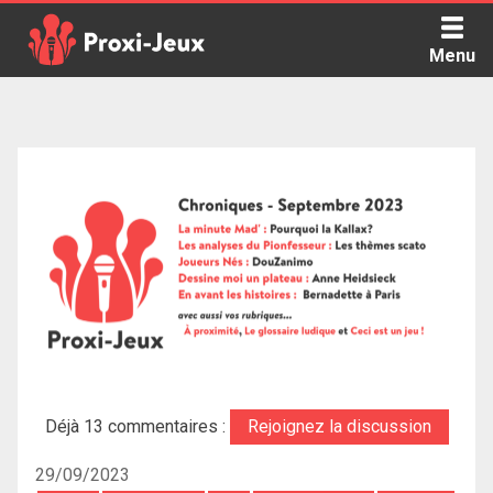
Skip
to
Menu
content
Proxi Jeux - Le podcast qui vous parle de jeux de société
Déjà 13 commentaires :
Rejoignez la discussion
29/09/2023