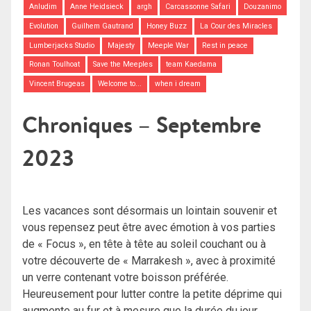
Anludim
Anne Heidsieck
argh
Carcassonne Safari
Douzanimo
Evolution
Guilhem Gautrand
Honey Buzz
La Cour des Miracles
Lumberjacks Studio
Majesty
Meeple War
Rest in peace
Ronan Toulhoat
Save the Meeples
team Kaedama
Vincent Brugeas
Welcome to...
when i dream
Chroniques – Septembre
2023
Les vacances sont désormais un lointain souvenir et
vous repensez peut être avec émotion à vos parties
de « Focus », en tête à tête au soleil couchant ou à
votre découverte de « Marrakesh », avec à proximité
un verre contenant votre boisson préférée.
Heureusement pour lutter contre la petite déprime qui
augmente au fur et à mesure que la durée du jour