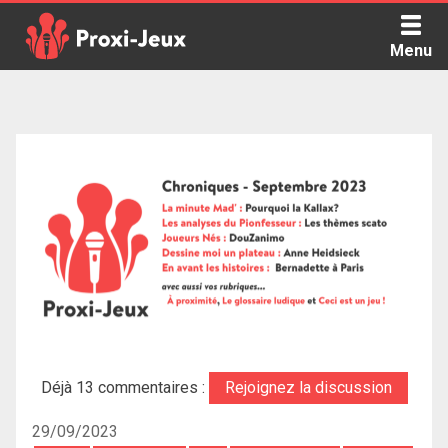
Skip
to
Menu
content
Proxi Jeux - Le podcast qui vous parle de jeux de société
Déjà 13 commentaires :
Rejoignez la discussion
29/09/2023