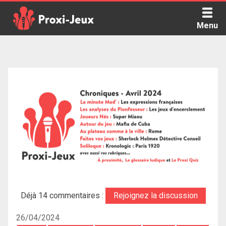
Skip
to
Menu
content
Proxi Jeux - Le podcast qui vous parle de jeux de société
Déjà 14 commentaires :
Rejoignez la discussion
26/04/2024