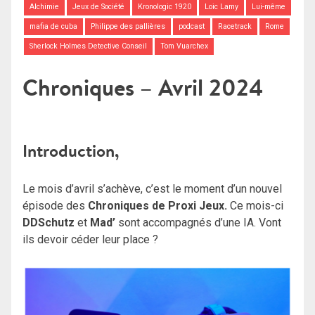
Alchimie
Jeux de Société
Kronologic 1920
Loic Lamy
Lui-même
mafia de cuba
Philippe des pallières
podcast
Racetrack
Rome
Sherlock Holmes Detective Conseil
Tom Vuarchex
Chroniques – Avril 2024
Introduction,
Le mois d’avril s’achève, c’est le moment d’un nouvel
épisode des
Chroniques de Proxi Jeux.
Ce mois-ci
DDSchutz
et
Mad’
sont accompagnés d’une IA. Vont
ils devoir céder leur place ?