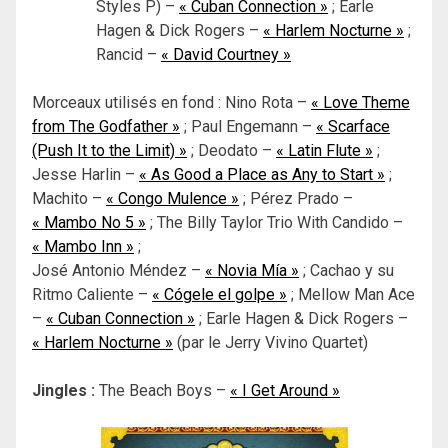
Styles P) –
« Cuban Connection »
; Earle
Hagen & Dick Rogers –
« Harlem Nocturne »
;
Rancid –
« David Courtney »
Morceaux utilisés en fond : Nino Rota –
« Love Theme
from The Godfather »
; Paul Engemann –
« Scarface
(Push It to the Limit) »
; Deodato –
« Latin Flute »
;
Jesse Harlin –
« As Good a Place as Any to Start »
;
Machito –
« Congo Mulence »
; Pérez Prado –
« Mambo No 5 »
; The Billy Taylor Trio With Candido –
« Mambo Inn »
;
José Antonio Méndez –
« Novia Mía »
; Cachao y su
Ritmo Caliente –
« Cógele el golpe »
; Mellow Man Ace
–
« Cuban Connection »
; Earle Hagen & Dick Rogers –
« Harlem Nocturne »
(par le Jerry Vivino Quartet)
Jingles :
The Beach Boys –
« I Get Around »