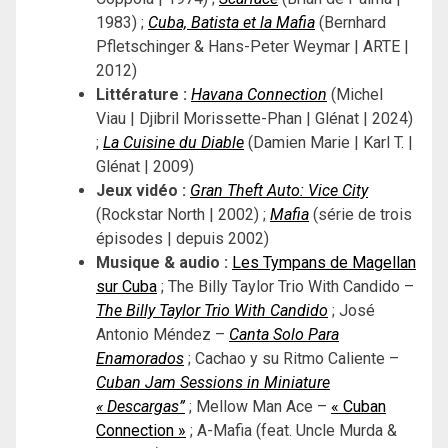
1983) ;
Cuba, Batista et la Mafia
(Bernhard
Pfletschinger & Hans-Peter Weymar | ARTE |
2012)
Littérature :
Havana Connection
(Michel
Viau | Djibril Morissette-Phan | Glénat | 2024)
;
La Cuisine du Diable
(Damien Marie | Karl T. |
Glénat | 2009)
Jeux vidéo :
Gran Theft Auto: Vice City
(Rockstar North | 2002) ;
Mafia
(série de trois
épisodes | depuis 2002)
Musique & audio :
Les Tympans de Magellan
sur Cuba
; The Billy Taylor Trio With Candido –
The Billy Taylor Trio With Candido
; José
Antonio Méndez –
Canta Solo Para
Enamorados
; Cachao y su Ritmo Caliente –
Cuban Jam Sessions in Miniature
« Descargas”
; Mellow Man Ace –
« Cuban
Connection »
; A-Mafia (feat. Uncle Murda &