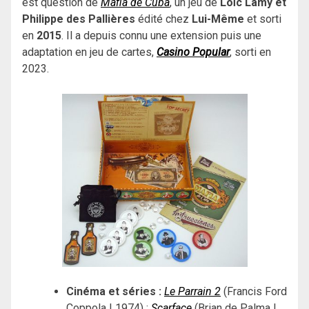
est question de
Mafia de Cuba
, un jeu de
Loïc Lamy et
Philippe des Pallières
édité chez
Lui-Même
et sorti
en
2015
. Il a depuis connu une extension puis une
adaptation en jeu de cartes,
Casino Popular
, sorti en
2023.
Cinéma et séries :
Le Parrain 2
(Francis Ford
Coppola | 1974) ;
Scarface
(Brian de Palma |