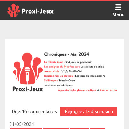
Skip
to
Menu
content
Proxi Jeux - Le podcast qui vous parle de jeux de société
Déjà 16 commentaires :
Rejoignez la discussion
31/05/2024