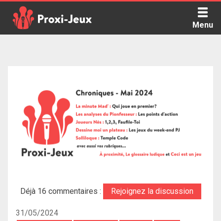
Skip
to
Menu
content
Proxi Jeux - Le podcast qui vous parle de jeux de société
Déjà 16 commentaires :
Rejoignez la discussion
31/05/2024