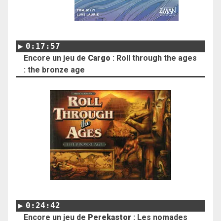
0:17:57
Encore un jeu de
Cargo
: Roll through the ages
: the bronze age
0:24:42
Encore un jeu de
Perekastor
: Les nomades