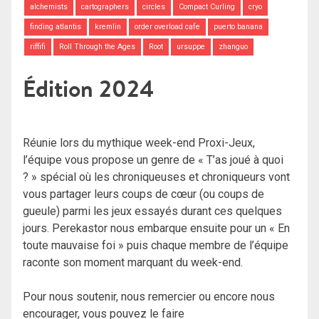
alchemists
cartographers
circles
Compact Curling
cryo
finding atlantis
kremlin
order overload cafe
puerto banana
riffifi
Roll Through the Ages
Root
ursuppe
zhanguo
Édition 2024
Réunie lors du mythique week-end Proxi-Jeux,
l’équipe vous propose un genre de « T’as joué à quoi
? » spécial où les chroniqueuses et chroniqueurs vont
vous partager leurs coups de cœur (ou coups de
gueule) parmi les jeux essayés durant ces quelques
jours. Perekastor nous embarque ensuite pour un « En
toute mauvaise foi » puis chaque membre de l’équipe
raconte son moment marquant du week-end.
Pour nous soutenir, nous remercier ou encore nous
encourager, vous pouvez le faire