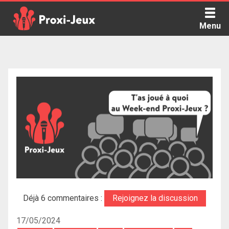
Skip
to
Menu
content
Proxi Jeux - Le podcast qui vous parle de jeux de société
Déjà 6 commentaires :
Rejoignez la discussion
17/05/2024