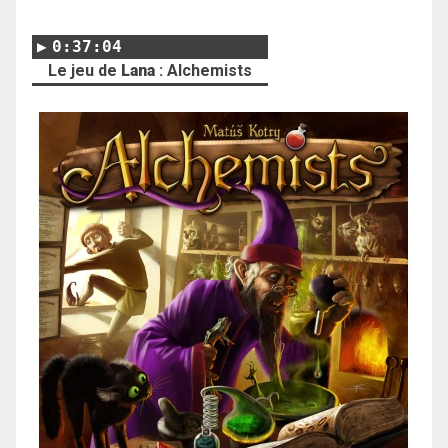
0:37:04
Le jeu de
Lana
: Alchemists