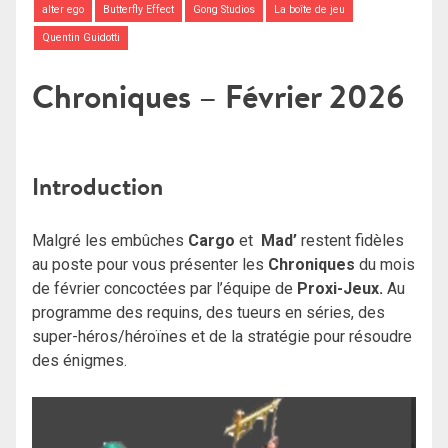
alter ego
Butterfly Effect
Gong Studios
La boîte de jeu
Quentin Guidotti
Chroniques – Février 2026
Introduction
Malgré les embûches
Cargo
et
Mad’
restent fidèles
au poste pour vous présenter les
Chroniques
du mois
de février concoctées par l’équipe de
Proxi-Jeux.
Au
programme des requins, des tueurs en séries, des
super-héros/héroïnes et de la stratégie pour résoudre
des énigmes.