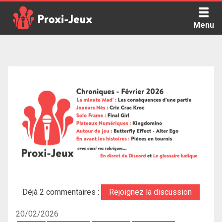
Skip
to
Menu
content
Proxi Jeux - Le podcast qui vous parle de jeux de société
Déjà 2 commentaires :
Rejoignez la discussion
20/02/2026