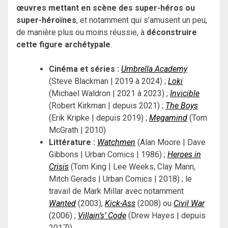
œuvres mettant en scène des super-héros ou
super-héroïnes
, et notamment qui s’amusent un peu,
de manière plus ou moins réussie, à
déconstruire
cette figure archétypale
.
Cinéma et séries :
Umbrella Academy
(Steve Blackman | 2019 à 2024) ;
Loki
(Michael Waldron | 2021 à 2023) ;
Invicible
(Robert Kirkman | depuis 2021) ;
The Boys
(Erik Kripke | depuis 2019) ;
Megamind
(Tom
McGrath | 2010)
Littérature :
Watchmen
(Alan Moore | Dave
Gibbons | Urban Comics | 1986) ;
Heroes in
Crisis
(Tom King | Lee Weeks, Clay Mann,
Mitch Gerads | Urban Comics | 2018) ; le
travail de Mark Millar avec notamment
Wanted
(2003),
Kick-Ass
(2008) ou
Civil War
(2006) ;
Villain’s’ Code
(Drew Hayes | depuis
2017))