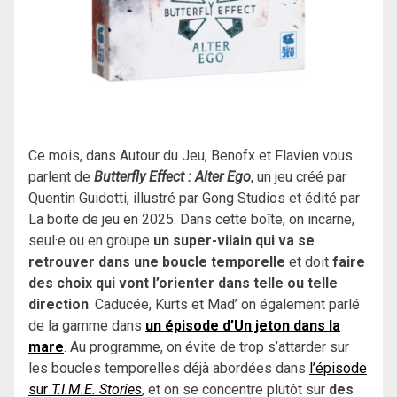
Ce mois, dans Autour du Jeu, Benofx et Flavien vous
parlent de
Butterfly Effect : Alter Ego
, un jeu créé par
Quentin Guidotti, illustré par Gong Studios et édité par
La boite de jeu en 2025. Dans cette boîte, on incarne,
seul·e ou en groupe
un super-vilain qui va se
retrouver dans une boucle temporelle
et doit
faire
des choix qui vont l’orienter dans telle ou telle
direction
. Caducée, Kurts et Mad’ on également parlé
de la gamme dans
un épisode d’Un jeton dans la
mare
. Au programme, on évite de trop s’attarder sur
les boucles temporelles déjà abordées dans
l’épisode
sur
T.I.M.E. Stories
, et on se concentre plutôt sur
des