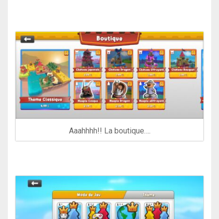
Aaahhhh!! La boutique….