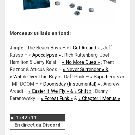
Morceaux utilisés en fond :
Jingle :
The Beach Boys – «
I Get Around
» ; Jeff
Russo –
« Apocalypse »
; Rich Ruttenberg, Joel
Hamilton & Jerry Kalaf –
« No More Dues »
; Trent
Reznor & Atticus Ross –
« Never Surrender » &
« Watch Over This Boy »
; Daft Punk –
« Superheroes »
; MF DOOM –
« Doomsday (Instrumental) »
; Andrew
Arcadi –
« Easier If We Fly » & « Shift »
; Danny
Baranowsky –
« Forest Funk »
&
« Chapter I Menus »
1:42:11
En direct du Discord