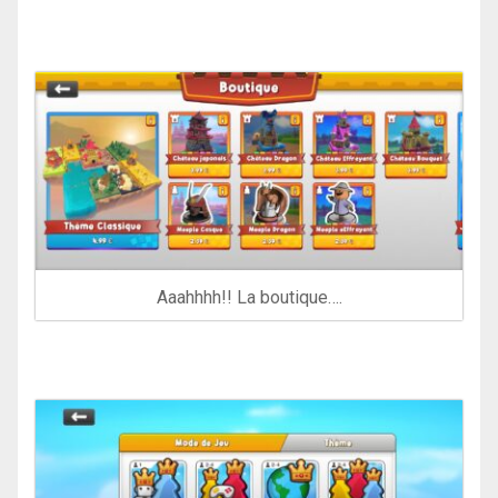
Aaahhhh!! La boutique….