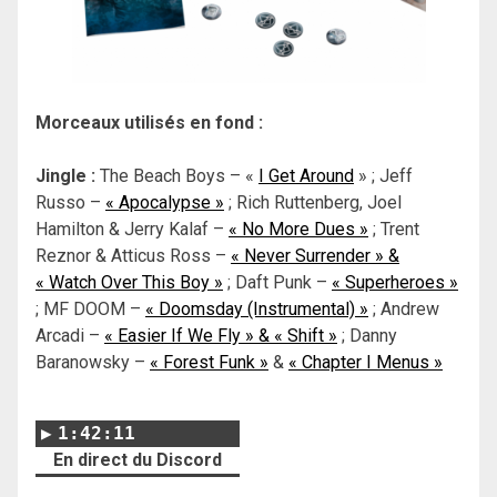
Morceaux utilisés en fond :
Jingle :
The Beach Boys – «
I Get Around
» ; Jeff
Russo –
« Apocalypse »
; Rich Ruttenberg, Joel
Hamilton & Jerry Kalaf –
« No More Dues »
; Trent
Reznor & Atticus Ross –
« Never Surrender » &
« Watch Over This Boy »
; Daft Punk –
« Superheroes »
; MF DOOM –
« Doomsday (Instrumental) »
; Andrew
Arcadi –
« Easier If We Fly » & « Shift »
; Danny
Baranowsky –
« Forest Funk »
&
« Chapter I Menus »
1:42:11
En direct du Discord