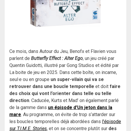
Ce mois, dans Autour du Jeu, Benofx et Flavien vous
parlent de
Butterfly Effect : Alter Ego
, un jeu créé par
Quentin Guidotti, illustré par Gong Studios et édité par
La boite de jeu en 2025. Dans cette boîte, on incarne,
seul·e ou en groupe
un super-vilain qui va se
retrouver dans une boucle temporelle
et doit
faire
des choix qui vont l’orienter dans telle ou telle
direction
. Caducée, Kurts et Mad’ on également parlé
de la gamme dans
un épisode d’Un jeton dans la
mare
. Au programme, on évite de trop s’attarder sur
les boucles temporelles déjà abordées dans
l’épisode
sur
T.I.M.E. Stories
, et on se concentre plutôt sur
des