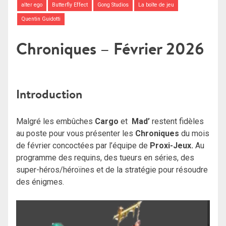
alter ego
Butterfly Effect
Gong Studios
La boîte de jeu
Quentin Guidotti
Chroniques – Février 2026
Introduction
Malgré les embûches
Cargo
et
Mad’
restent fidèles
au poste pour vous présenter les
Chroniques
du mois
de février concoctées par l’équipe de
Proxi-Jeux.
Au
programme des requins, des tueurs en séries, des
super-héros/héroïnes et de la stratégie pour résoudre
des énigmes.