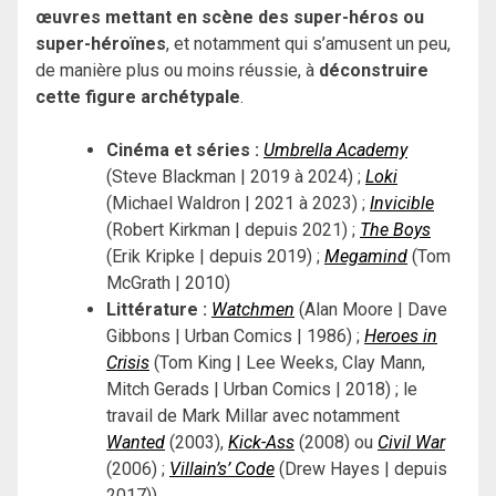
œuvres mettant en scène des super-héros ou
super-héroïnes
, et notamment qui s’amusent un peu,
de manière plus ou moins réussie, à
déconstruire
cette figure archétypale
.
Cinéma et séries :
Umbrella Academy
(Steve Blackman | 2019 à 2024) ;
Loki
(Michael Waldron | 2021 à 2023) ;
Invicible
(Robert Kirkman | depuis 2021) ;
The Boys
(Erik Kripke | depuis 2019) ;
Megamind
(Tom
McGrath | 2010)
Littérature :
Watchmen
(Alan Moore | Dave
Gibbons | Urban Comics | 1986) ;
Heroes in
Crisis
(Tom King | Lee Weeks, Clay Mann,
Mitch Gerads | Urban Comics | 2018) ; le
travail de Mark Millar avec notamment
Wanted
(2003),
Kick-Ass
(2008) ou
Civil War
(2006) ;
Villain’s’ Code
(Drew Hayes | depuis
2017))