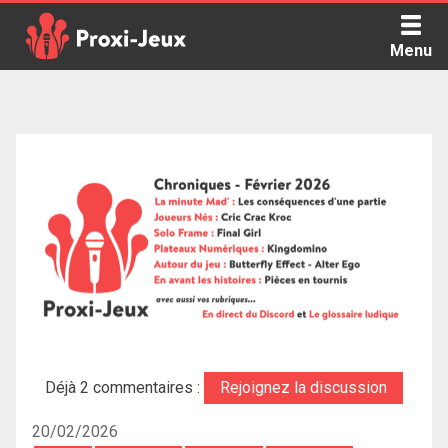
Skip
to
Menu
content
Proxi Jeux - Le podcast qui vous parle de jeux de société
Déjà 2 commentaires :
Rejoignez la discussion
20/02/2026