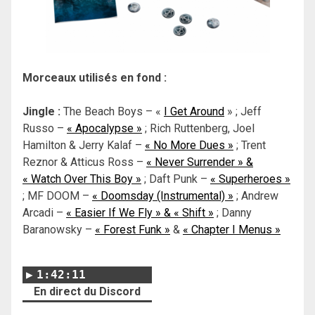
Morceaux utilisés en fond :
Jingle :
The Beach Boys – «
I Get Around
» ; Jeff
Russo –
« Apocalypse »
; Rich Ruttenberg, Joel
Hamilton & Jerry Kalaf –
« No More Dues »
; Trent
Reznor & Atticus Ross –
« Never Surrender » &
« Watch Over This Boy »
; Daft Punk –
« Superheroes »
; MF DOOM –
« Doomsday (Instrumental) »
; Andrew
Arcadi –
« Easier If We Fly » & « Shift »
; Danny
Baranowsky –
« Forest Funk »
&
« Chapter I Menus »
1:42:11
En direct du Discord