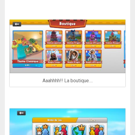
Aaahhhh!! La boutique….