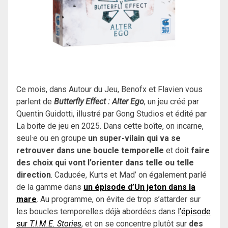
Ce mois, dans Autour du Jeu, Benofx et Flavien vous
parlent de
Butterfly Effect : Alter Ego
, un jeu créé par
Quentin Guidotti, illustré par Gong Studios et édité par
La boite de jeu en 2025. Dans cette boîte, on incarne,
seul·e ou en groupe
un super-vilain qui va se
retrouver dans une boucle temporelle
et doit
faire
des choix qui vont l’orienter dans telle ou telle
direction
. Caducée, Kurts et Mad’ on également parlé
de la gamme dans
un épisode d’Un jeton dans la
mare
. Au programme, on évite de trop s’attarder sur
les boucles temporelles déjà abordées dans
l’épisode
sur
T.I.M.E. Stories
, et on se concentre plutôt sur
des