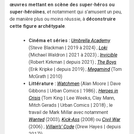
œuvres mettant en scène des super-héros ou
super-héroïnes
, et notamment qui s’amusent un peu,
de manière plus ou moins réussie, à
déconstruire
cette figure archétypale
.
Cinéma et séries :
Umbrella Academy
(Steve Blackman | 2019 à 2024) ;
Loki
(Michael Waldron | 2021 à 2023) ;
Invicible
(Robert Kirkman | depuis 2021) ;
The Boys
(Erik Kripke | depuis 2019) ;
Megamind
(Tom
McGrath | 2010)
Littérature :
Watchmen
(Alan Moore | Dave
Gibbons | Urban Comics | 1986) ;
Heroes in
Crisis
(Tom King | Lee Weeks, Clay Mann,
Mitch Gerads | Urban Comics | 2018) ; le
travail de Mark Millar avec notamment
Wanted
(2003),
Kick-Ass
(2008) ou
Civil War
(2006) ;
Villain’s’ Code
(Drew Hayes | depuis
2017))