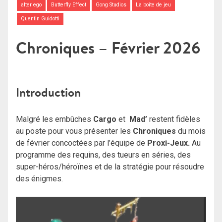
alter ego
Butterfly Effect
Gong Studios
La boîte de jeu
Quentin Guidotti
Chroniques – Février 2026
Introduction
Malgré les embûches
Cargo
et
Mad’
restent fidèles
au poste pour vous présenter les
Chroniques
du mois
de février concoctées par l’équipe de
Proxi-Jeux.
Au
programme des requins, des tueurs en séries, des
super-héros/héroïnes et de la stratégie pour résoudre
des énigmes.