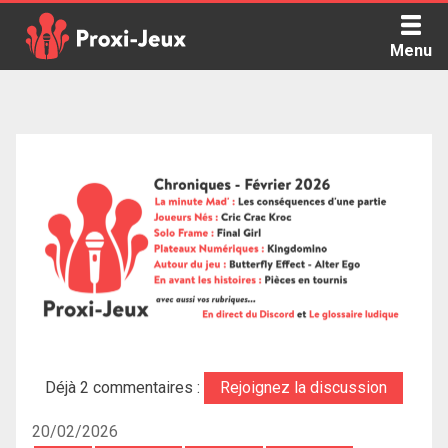
Skip
to
Menu
content
Proxi Jeux - Le podcast qui vous parle de jeux de société
Déjà 2 commentaires :
Rejoignez la discussion
20/02/2026