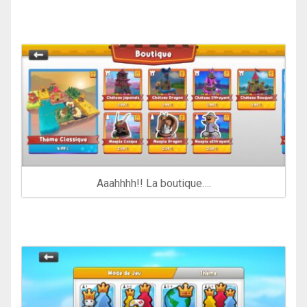
Aaahhhh!! La boutique….