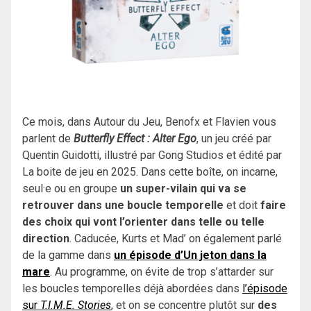
Ce mois, dans Autour du Jeu, Benofx et Flavien vous
parlent de
Butterfly Effect : Alter Ego
, un jeu créé par
Quentin Guidotti, illustré par Gong Studios et édité par
La boite de jeu en 2025. Dans cette boîte, on incarne,
seul·e ou en groupe
un super-vilain qui va se
retrouver dans une boucle temporelle
et doit
faire
des choix qui vont l’orienter dans telle ou telle
direction
. Caducée, Kurts et Mad’ on également parlé
de la gamme dans
un épisode d’Un jeton dans la
mare
. Au programme, on évite de trop s’attarder sur
les boucles temporelles déjà abordées dans
l’épisode
sur
T.I.M.E. Stories
, et on se concentre plutôt sur
des