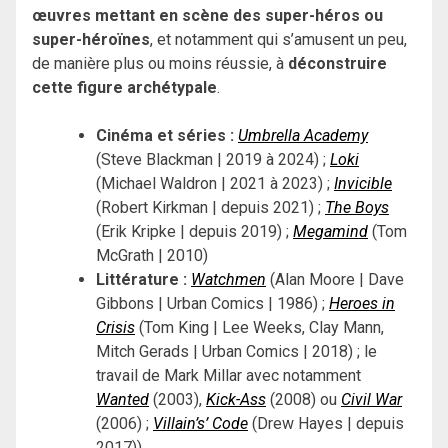
œuvres mettant en scène des super-héros ou
super-héroïnes
, et notamment qui s’amusent un peu,
de manière plus ou moins réussie, à
déconstruire
cette figure archétypale
.
Cinéma et séries :
Umbrella Academy
(Steve Blackman | 2019 à 2024) ;
Loki
(Michael Waldron | 2021 à 2023) ;
Invicible
(Robert Kirkman | depuis 2021) ;
The Boys
(Erik Kripke | depuis 2019) ;
Megamind
(Tom
McGrath | 2010)
Littérature :
Watchmen
(Alan Moore | Dave
Gibbons | Urban Comics | 1986) ;
Heroes in
Crisis
(Tom King | Lee Weeks, Clay Mann,
Mitch Gerads | Urban Comics | 2018) ; le
travail de Mark Millar avec notamment
Wanted
(2003),
Kick-Ass
(2008) ou
Civil War
(2006) ;
Villain’s’ Code
(Drew Hayes | depuis
2017))