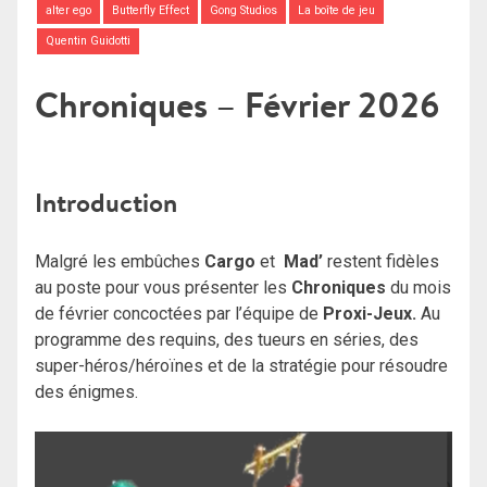
alter ego
Butterfly Effect
Gong Studios
La boîte de jeu
Quentin Guidotti
Chroniques – Février 2026
Introduction
Malgré les embûches
Cargo
et
Mad’
restent fidèles
au poste pour vous présenter les
Chroniques
du mois
de février concoctées par l’équipe de
Proxi-Jeux.
Au
programme des requins, des tueurs en séries, des
super-héros/héroïnes et de la stratégie pour résoudre
des énigmes.