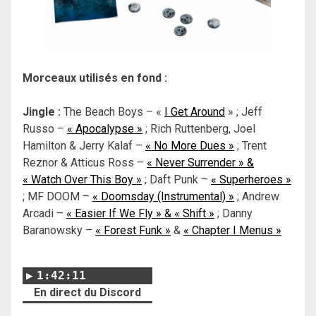
Morceaux utilisés en fond :
Jingle :
The Beach Boys – «
I Get Around
» ; Jeff
Russo –
« Apocalypse »
; Rich Ruttenberg, Joel
Hamilton & Jerry Kalaf –
« No More Dues »
; Trent
Reznor & Atticus Ross –
« Never Surrender » &
« Watch Over This Boy »
; Daft Punk –
« Superheroes »
; MF DOOM –
« Doomsday (Instrumental) »
; Andrew
Arcadi –
« Easier If We Fly » & « Shift »
; Danny
Baranowsky –
« Forest Funk »
&
« Chapter I Menus »
1:42:11
En direct du Discord