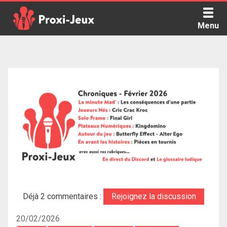
Skip
to
Menu
content
Proxi Jeux - Le podcast qui vous parle de jeux de société
Déjà 2 commentaires :
Rejoignez la discussion
20/02/2026