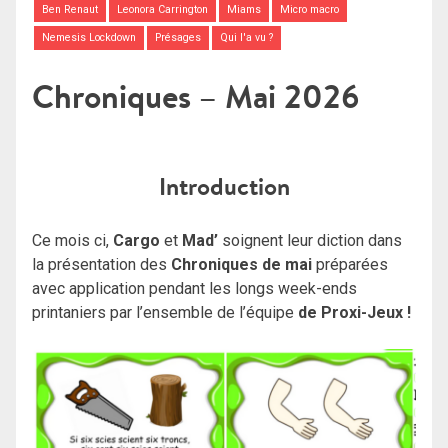
Ben Renaut
Leonora Carrington
Miams
Micro macro
Nemesis Lockdown
Présages
Qui l'a vu ?
Chroniques – Mai 2026
Introduction
Ce mois ci,
Cargo
et
Mad’
soignent leur diction dans
la présentation des
Chroniques de mai
préparées
avec application pendant les longs week-ends
printaniers par l’ensemble de l’équipe
de Proxi-Jeux !