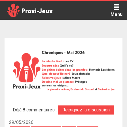
Skip
to
Menu
content
Proxi Jeux - Le podcast qui vous parle de jeux de société
Déjà 8 commentaires :
Rejoignez la discussion
29/05/2026