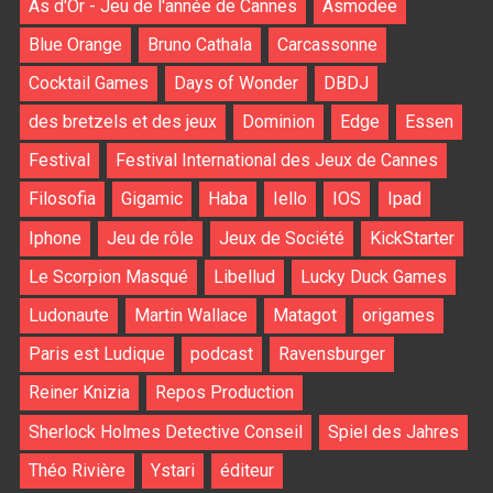
As d'Or - Jeu de l'année de Cannes
Asmodee
Blue Orange
Bruno Cathala
Carcassonne
Cocktail Games
Days of Wonder
DBDJ
des bretzels et des jeux
Dominion
Edge
Essen
Festival
Festival International des Jeux de Cannes
Filosofia
Gigamic
Haba
Iello
IOS
Ipad
Iphone
Jeu de rôle
Jeux de Société
KickStarter
Le Scorpion Masqué
Libellud
Lucky Duck Games
Ludonaute
Martin Wallace
Matagot
origames
Paris est Ludique
podcast
Ravensburger
Reiner Knizia
Repos Production
Sherlock Holmes Detective Conseil
Spiel des Jahres
Théo Rivière
Ystari
éditeur