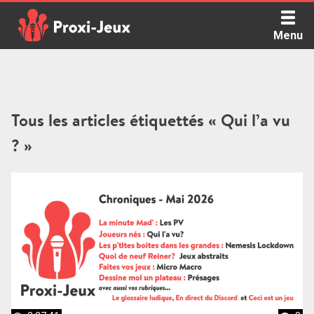
Skip
to
Menu
content
Proxi Jeux - Le podcast qui vous parle de jeux de société
Tous les articles étiquettés « Qui l’a vu
? »