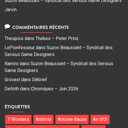
Suzon Beaussant – Syndicat des Serious Game Designers
Jarvin
COMMENTAIRES RÉCENTS
Thespios
dans
Thebes – Peter Prinz
LePionfesseur
dans
Suzon Beaussant – Syndicat des
Serious Game Designers
Ramiro
dans
Suzon Beaussant – Syndicat des Serious
Game Designers
Grovast
dans
Débrief
Delloth
dans
Chroniques – Juin 2026
ÉTIQUETTES
7 Wonders
Android
Antoine Bauza
As d'Or