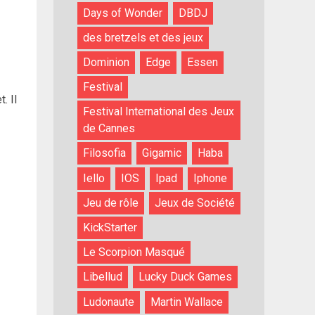
Days of Wonder
DBDJ
des bretzels et des jeux
Dominion
Edge
Essen
Festival
. Il
Festival International des Jeux
de Cannes
Filosofia
Gigamic
Haba
Iello
IOS
Ipad
Iphone
Jeu de rôle
Jeux de Société
KickStarter
Le Scorpion Masqué
Libellud
Lucky Duck Games
Ludonaute
Martin Wallace