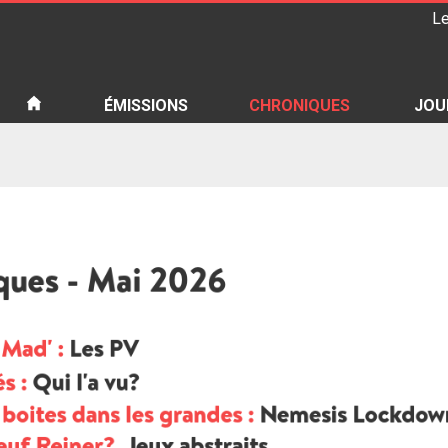
Le
iété
ÉMISSIONS
CHRONIQUES
JOU