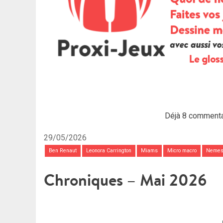
Déjà 8 commenta
29/05/2026
Ben Renaut
Leonora Carrington
Miams
Micro macro
Nemes
Chroniques – Mai 2026