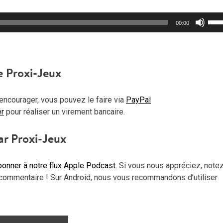
Util
00:00
les
flèc
haut
pou
e Proxi-Jeux
aug
ou
encourager, vous pouvez le faire via
PayPal
dimi
er
pour réaliser un virement bancaire.
le
vol
ar Proxi-Jeux
onner à notre flux Apple Podcast
. Si vous nous appréciez, note
commentaire ! Sur Android, nous vous recommandons d’utiliser