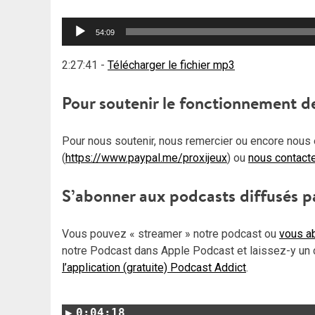
Lecteur
54:09
audio
2:27:41
-
Télécharger le fichier mp3
Pour soutenir le fonctionnement d
Pour nous soutenir, nous remercier ou encore nous 
(
https://www.paypal.me/proxijeux
) ou
nous contact
S’abonner aux podcasts diffusés p
Vous pouvez « streamer » notre podcast ou
vous ab
notre Podcast dans Apple Podcast et laissez-y un 
l’application (gratuite) Podcast Addict
.
0:04:18