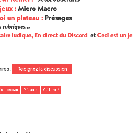
ires :
Rejoignez la discussion
is Lockdown
Présages
Qui l'a vu ?