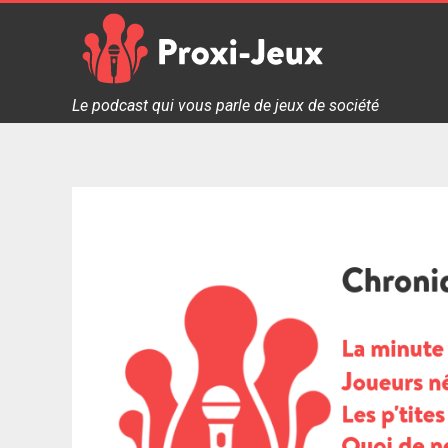
Skip
to
content
Proxi Jeux - Le podcast qui vous parle de jeux de soc
Le podcast qui vous parle de jeux de société