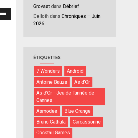
Grovast
dans
Débrief
isez
Delloth
dans
Chroniques – Juin
2026
hes
/bas
r
menter
ÉTIQUETTES
nuer
7 Wonders
Android
ume.
Antoine Bauza
As d'Or
As d'Or - Jeu de l'année de
Cannes
z
Asmodee
Blue Orange
Bruno Cathala
Carcassonne
Cocktail Games