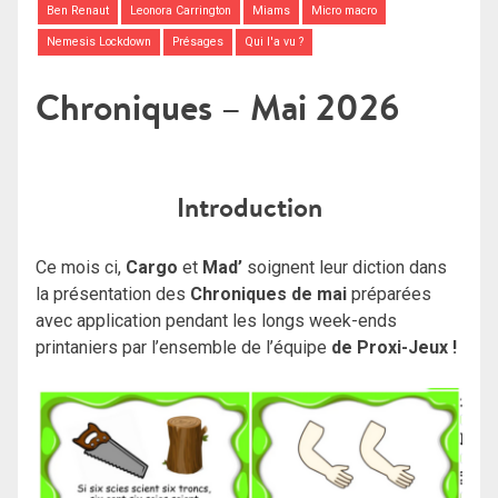
Ben Renaut
Leonora Carrington
Miams
Micro macro
Nemesis Lockdown
Présages
Qui l'a vu ?
Chroniques – Mai 2026
Introduction
Ce mois ci,
Cargo
et
Mad’
soignent leur diction dans
la présentation des
Chroniques de mai
préparées
avec application pendant les longs week-ends
printaniers par l’ensemble de l’équipe
de Proxi-Jeux !