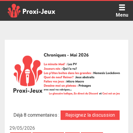
Skip
to
Menu
content
Proxi Jeux - Le podcast qui vous parle de jeux de société
Déjà 8 commentaires :
Rejoignez la discussion
29/05/2026