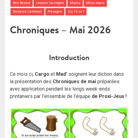
Ben Renaut
Leonora Carrington
Miams
Micro macro
Nemesis Lockdown
Présages
Qui l'a vu ?
Chroniques – Mai 2026
Introduction
Ce mois ci,
Cargo
et
Mad’
soignent leur diction dans
la présentation des
Chroniques de mai
préparées
avec application pendant les longs week-ends
printaniers par l’ensemble de l’équipe
de Proxi-Jeux !