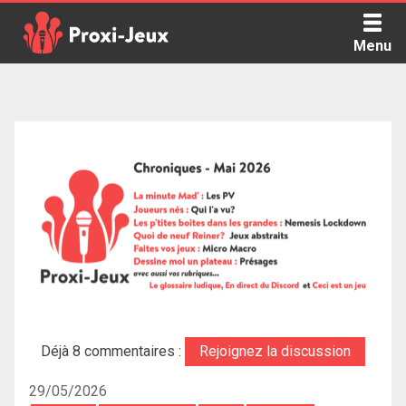
Skip
to
Menu
content
Proxi Jeux - Le podcast qui vous parle de jeux de société
Déjà 8 commentaires :
Rejoignez la discussion
29/05/2026