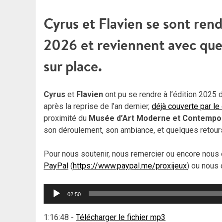
Cyrus et Flavien se sont rend
2026 et reviennent avec quel
sur place.
Cyrus
et
Flavien
ont pu se rendre à l’édition 2025 
après la reprise de l’an dernier,
déjà couverte par le
proximité du
Musée d’Art Moderne et Contempor
son déroulement, son ambiance, et quelques retour
Pour nous soutenir, nous remercier ou encore nous 
PayPal
(
https://www.paypal.me/proxijeux
) ou nous 
Lecteur
02:50
audio
1:16:48
-
Télécharger le fichier mp3