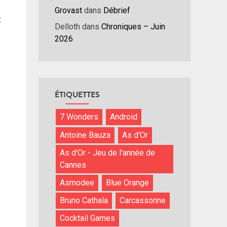
/bas
Grovast
dans
Débrief
r
z
Delloth
dans
Chroniques – Juin
menter
2026
nuer
ume.
ÉTIQUETTES
7 Wonders
Android
Antoine Bauza
As d'Or
As d'Or - Jeu de l'année de
Cannes
Asmodee
Blue Orange
Bruno Cathala
Carcassonne
Cocktail Games