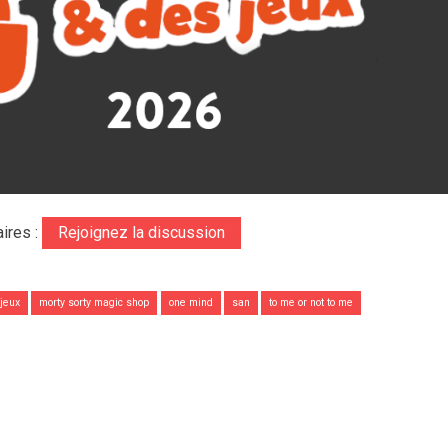
ires :
Rejoignez la discussion
 jeux
morty sorty magic shop
one mind
san
to me or not to me