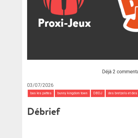
Déjà 2 commenta
03/07/2026
bas les pattes
bunny kingdom town
DBDJ
des bretzels et des
Débrief