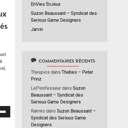
EnVies EnJeux
ux
Suzon Beaussant – Syndicat des
Serious Game Designers
yés
Jarvin
nuel
COMMENTAIRES RÉCENTS
à
al,
Thespios
dans
Thebes – Peter
Prinz
LePionfesseur
dans
Suzon
Beaussant – Syndicat des
Serious Game Designers
isez
Ramiro
dans
Suzon Beaussant –
Syndicat des Serious Game
hes
Designers