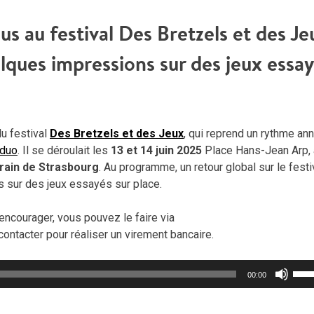
us au festival Des Bretzels et des Je
ques impressions sur des jeux essa
du festival
Des Bretzels et des Jeux
, qui reprend un rythme an
 duo
. Il se déroulait les
13 et 14 juin 2025
Place Hans-Jean Arp, 
ain de Strasbourg
. Au programme, un retour global sur le festiv
s sur des jeux essayés sur place.
encourager, vous pouvez le faire via
contacter pour réaliser un virement bancaire.
Util
00:00
les
flèc