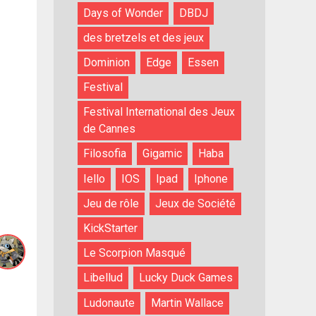
Days of Wonder
DBDJ
des bretzels et des jeux
Dominion
Edge
Essen
Festival
Festival International des Jeux
de Cannes
Filosofia
Gigamic
Haba
Iello
IOS
Ipad
Iphone
Jeu de rôle
Jeux de Société
KickStarter
Le Scorpion Masqué
Libellud
Lucky Duck Games
Ludonaute
Martin Wallace