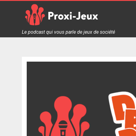
Skip
to
content
Proxi Jeux - Le podcast qui vous parle de jeux de soc
Le podcast qui vous parle de jeux de société