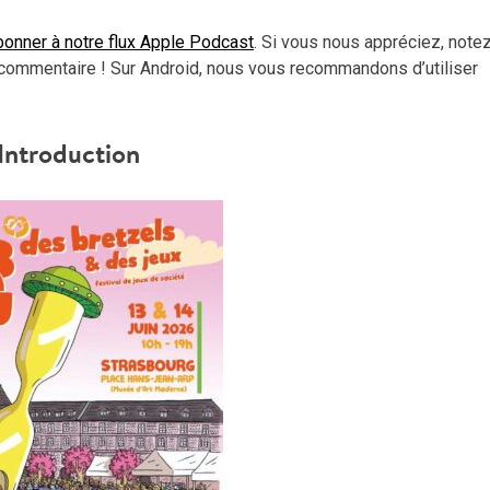
haut
pou
onner à notre flux Apple Podcast
. Si vous nous appréciez, note
aug
commentaire ! Sur Android, nous vous recommandons d’utiliser
ou
dimi
le
Introduction
vol