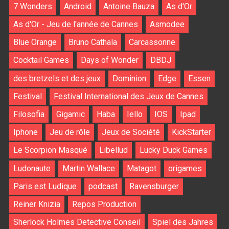
7 Wonders
Android
Antoine Bauza
As d'Or
As d'Or - Jeu de l'année de Cannes
Asmodee
Blue Orange
Bruno Cathala
Carcassonne
Cocktail Games
Days of Wonder
DBDJ
des bretzels et des jeux
Dominion
Edge
Essen
Festival
Festival International des Jeux de Cannes
Filosofia
Gigamic
Haba
Iello
IOS
Ipad
Iphone
Jeu de rôle
Jeux de Société
KickStarter
Le Scorpion Masqué
Libellud
Lucky Duck Games
Ludonaute
Martin Wallace
Matagot
origames
Paris est Ludique
podcast
Ravensburger
Reiner Knizia
Repos Production
Sherlock Holmes Detective Conseil
Spiel des Jahres