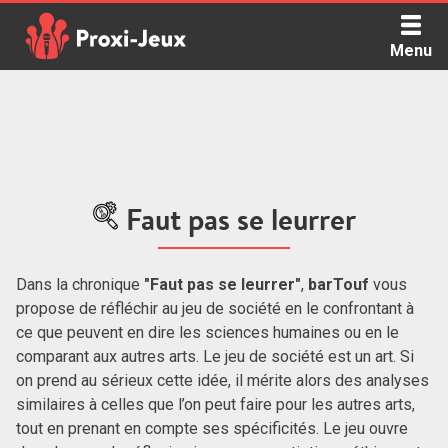
Skip
to
Menu
content
Proxi Jeux - Le podcast qui vous parle de jeux de société
Faut pas se leurrer
Dans la chronique
"Faut pas se leurrer"
,
barTouf
vous
propose de réfléchir au jeu de société en le confrontant à
ce que peuvent en dire les sciences humaines ou en le
comparant aux autres arts. Le jeu de société est un art. Si
on prend au sérieux cette idée, il mérite alors des analyses
similaires à celles que l’on peut faire pour les autres arts,
tout en prenant en compte ses spécificités. Le jeu ouvre