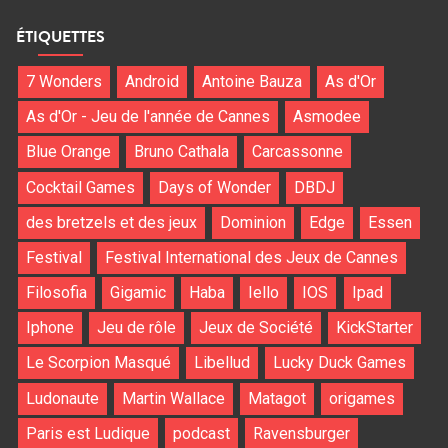
ÉTIQUETTES
7 Wonders
Android
Antoine Bauza
As d'Or
As d'Or - Jeu de l'année de Cannes
Asmodee
Blue Orange
Bruno Cathala
Carcassonne
Cocktail Games
Days of Wonder
DBDJ
des bretzels et des jeux
Dominion
Edge
Essen
Festival
Festival International des Jeux de Cannes
Filosofia
Gigamic
Haba
Iello
IOS
Ipad
Iphone
Jeu de rôle
Jeux de Société
KickStarter
Le Scorpion Masqué
Libellud
Lucky Duck Games
Ludonaute
Martin Wallace
Matagot
origames
Paris est Ludique
podcast
Ravensburger