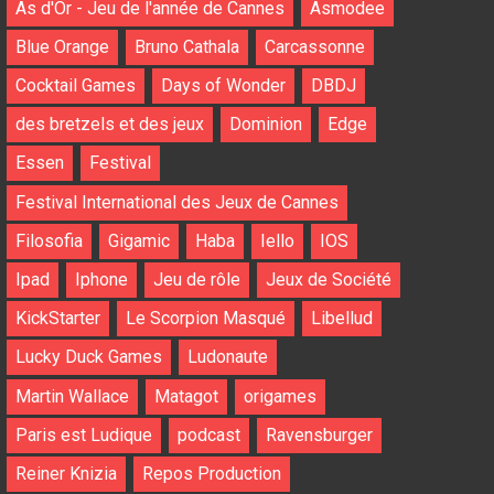
As d'Or - Jeu de l'année de Cannes
Asmodee
Blue Orange
Bruno Cathala
Carcassonne
Cocktail Games
Days of Wonder
DBDJ
des bretzels et des jeux
Dominion
Edge
Essen
Festival
Festival International des Jeux de Cannes
Filosofia
Gigamic
Haba
Iello
IOS
Ipad
Iphone
Jeu de rôle
Jeux de Société
KickStarter
Le Scorpion Masqué
Libellud
Lucky Duck Games
Ludonaute
Martin Wallace
Matagot
origames
Paris est Ludique
podcast
Ravensburger
Reiner Knizia
Repos Production