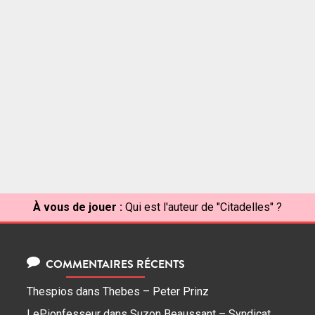
À vous de jouer :
Qui est l'auteur de "Citadelles" ?
COMMENTAIRES RÉCENTS
Thespios
dans
Thebes – Peter Prinz
LePionfesseur
dans
Suzon Beaussant – Syndicat