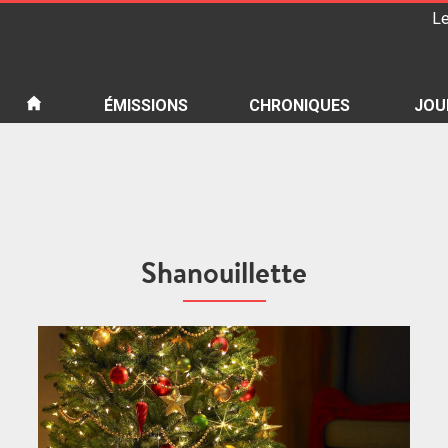
Le
iété
ÉMISSIONS
CHRONIQUES
JOU
Shanouillette