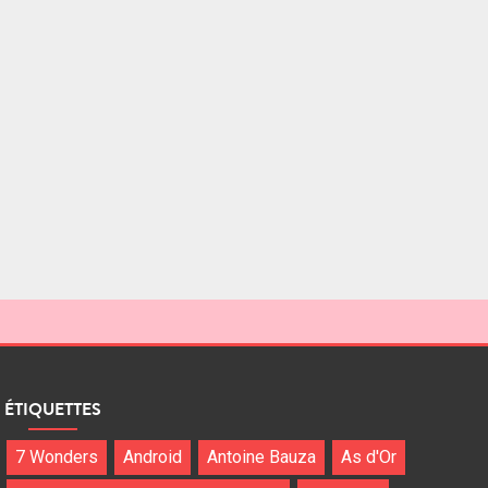
ÉTIQUETTES
7 Wonders
Android
Antoine Bauza
As d'Or