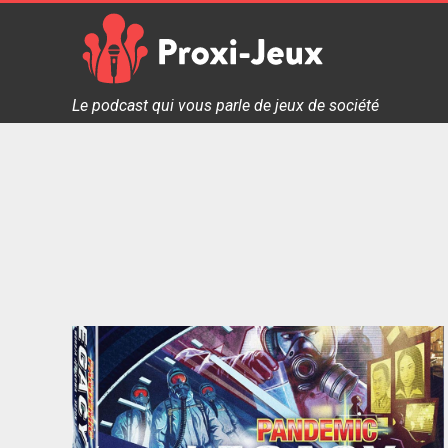
Skip
to
content
Proxi Jeux - Le podcast qui vous parle de jeux de soc
Le podcast qui vous parle de jeux de société