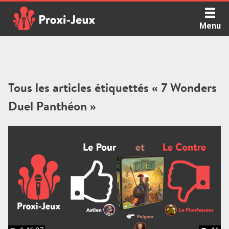
Skip
to
Menu
content
Proxi Jeux - Le podcast qui vous parle de jeux de société
Tous les articles étiquettés « 7 Wonders
Duel Panthéon »