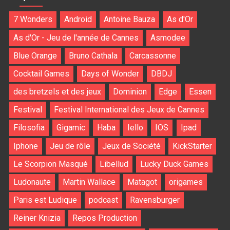
7 Wonders
Android
Antoine Bauza
As d'Or
As d'Or - Jeu de l'année de Cannes
Asmodee
Blue Orange
Bruno Cathala
Carcassonne
Cocktail Games
Days of Wonder
DBDJ
des bretzels et des jeux
Dominion
Edge
Essen
Festival
Festival International des Jeux de Cannes
Filosofia
Gigamic
Haba
Iello
IOS
Ipad
Iphone
Jeu de rôle
Jeux de Société
KickStarter
Le Scorpion Masqué
Libellud
Lucky Duck Games
Ludonaute
Martin Wallace
Matagot
origames
Paris est Ludique
podcast
Ravensburger
Reiner Knizia
Repos Production