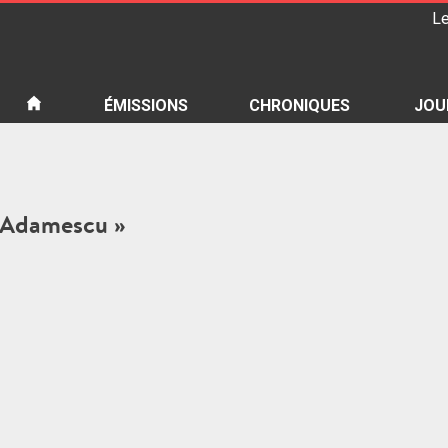
Le
iété
ÉMISSIONS
CHRONIQUES
JOU
an Adamescu »