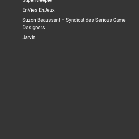
SuperMeeple
EnVies EnJeux
Suzon Beaussant – Syndicat des Serious Game
Designers
Jarvin