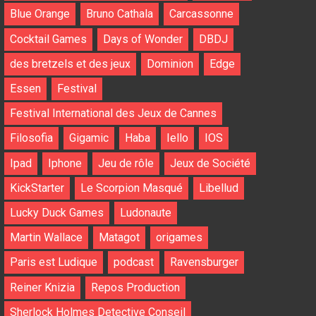
Blue Orange
Bruno Cathala
Carcassonne
Cocktail Games
Days of Wonder
DBDJ
des bretzels et des jeux
Dominion
Edge
Essen
Festival
Festival International des Jeux de Cannes
Filosofia
Gigamic
Haba
Iello
IOS
Ipad
Iphone
Jeu de rôle
Jeux de Société
KickStarter
Le Scorpion Masqué
Libellud
Lucky Duck Games
Ludonaute
Martin Wallace
Matagot
origames
Paris est Ludique
podcast
Ravensburger
Reiner Knizia
Repos Production
Sherlock Holmes Detective Conseil