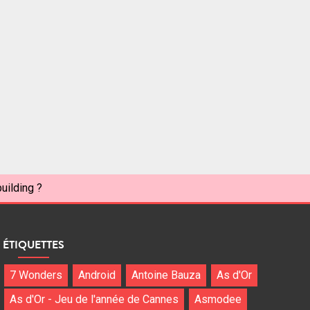
uilding ?
ÉTIQUETTES
7 Wonders
Android
Antoine Bauza
As d'Or
As d'Or - Jeu de l'année de Cannes
Asmodee