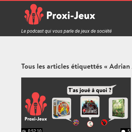
Skip
to
content
Proxi Jeux - Le podcast qui vous parle de jeux de soc
Le podcast qui vous parle de jeux de société
Tous les articles étiquettés « Adri
0:52:10
5