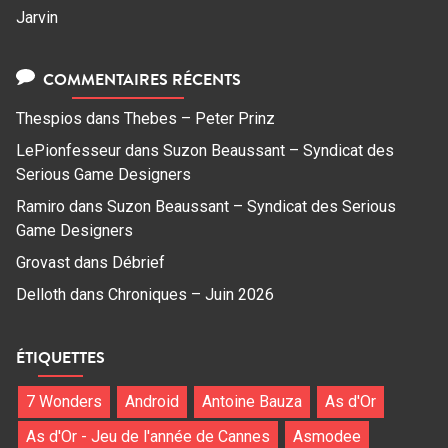
Jarvin
COMMENTAIRES RÉCENTS
Thespios
dans
Thebes – Peter Prinz
LePionfesseur
dans
Suzon Beaussant – Syndicat des
Serious Game Designers
Ramiro
dans
Suzon Beaussant – Syndicat des Serious
Game Designers
Grovast
dans
Débrief
Delloth
dans
Chroniques – Juin 2026
ÉTIQUETTES
7 Wonders
Android
Antoine Bauza
As d'Or
As d'Or - Jeu de l'année de Cannes
Asmodee