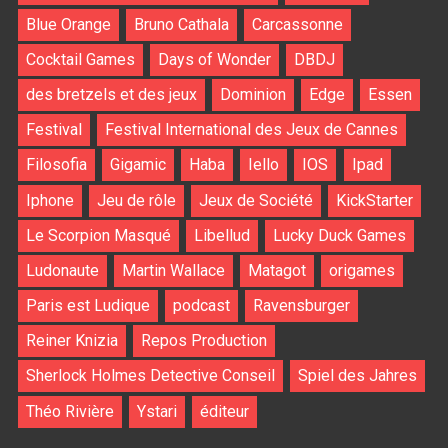
Blue Orange
Bruno Cathala
Carcassonne
Cocktail Games
Days of Wonder
DBDJ
des bretzels et des jeux
Dominion
Edge
Essen
Festival
Festival International des Jeux de Cannes
Filosofia
Gigamic
Haba
Iello
IOS
Ipad
Iphone
Jeu de rôle
Jeux de Société
KickStarter
Le Scorpion Masqué
Libellud
Lucky Duck Games
Ludonaute
Martin Wallace
Matagot
origames
Paris est Ludique
podcast
Ravensburger
Reiner Knizia
Repos Production
Sherlock Holmes Detective Conseil
Spiel des Jahres
Théo Rivière
Ystari
éditeur