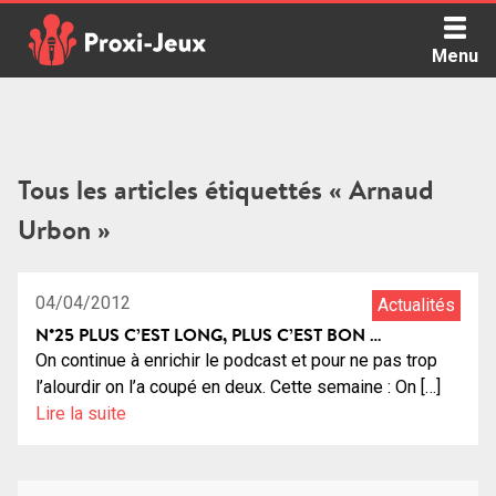
Skip
to
Menu
content
Proxi Jeux - Le podcast qui vous parle de jeux de société
Tous les articles étiquettés « Arnaud
Urbon »
1:22:47
22
04/04/2012
Actualités
N°25 PLUS C’EST LONG, PLUS C’EST BON …
On continue à enrichir le podcast et pour ne pas trop
l’alourdir on l’a coupé en deux. Cette semaine : On […]
Lire la suite