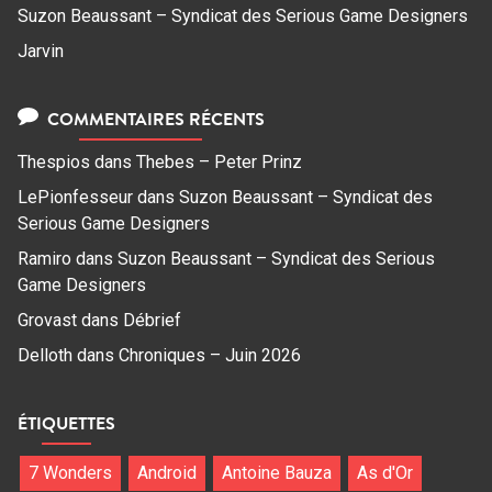
Suzon Beaussant – Syndicat des Serious Game Designers
Jarvin
COMMENTAIRES RÉCENTS
Thespios
dans
Thebes – Peter Prinz
LePionfesseur
dans
Suzon Beaussant – Syndicat des
Serious Game Designers
Ramiro
dans
Suzon Beaussant – Syndicat des Serious
Game Designers
Grovast
dans
Débrief
Delloth
dans
Chroniques – Juin 2026
ÉTIQUETTES
7 Wonders
Android
Antoine Bauza
As d'Or