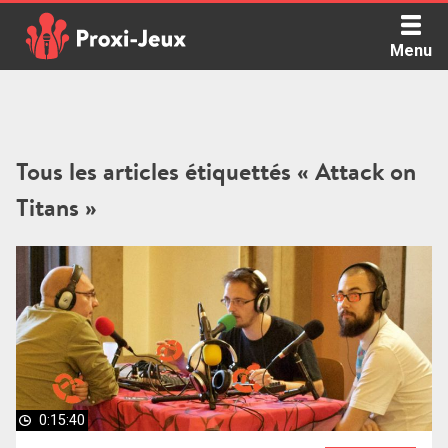
Skip
to
Menu
content
Proxi Jeux - Le podcast qui vous parle de jeux de société
Tous les articles étiquettés « Attack on
Titans »
0:15:40