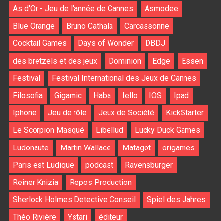
As d'Or - Jeu de l'année de Cannes
Asmodee
Blue Orange
Bruno Cathala
Carcassonne
Cocktail Games
Days of Wonder
DBDJ
des bretzels et des jeux
Dominion
Edge
Essen
Festival
Festival International des Jeux de Cannes
Filosofia
Gigamic
Haba
Iello
IOS
Ipad
Iphone
Jeu de rôle
Jeux de Société
KickStarter
Le Scorpion Masqué
Libellud
Lucky Duck Games
Ludonaute
Martin Wallace
Matagot
origames
Paris est Ludique
podcast
Ravensburger
Reiner Knizia
Repos Production
Sherlock Holmes Detective Conseil
Spiel des Jahres
Théo Rivière
Ystari
éditeur