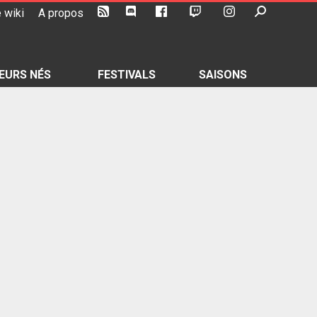
 wiki
A propos
EURS NÉS
FESTIVALS
SAISONS