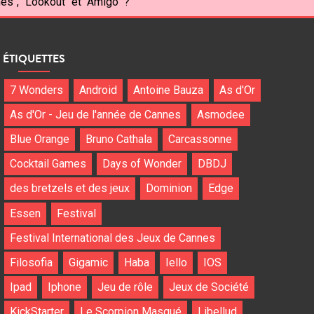
s", "Lookout" et "Amigo" ?
ÉTIQUETTES
7 Wonders
Android
Antoine Bauza
As d'Or
As d'Or - Jeu de l'année de Cannes
Asmodee
Blue Orange
Bruno Cathala
Carcassonne
Cocktail Games
Days of Wonder
DBDJ
des bretzels et des jeux
Dominion
Edge
Essen
Festival
Festival International des Jeux de Cannes
Filosofia
Gigamic
Haba
Iello
IOS
Ipad
Iphone
Jeu de rôle
Jeux de Société
KickStarter
Le Scorpion Masqué
Libellud