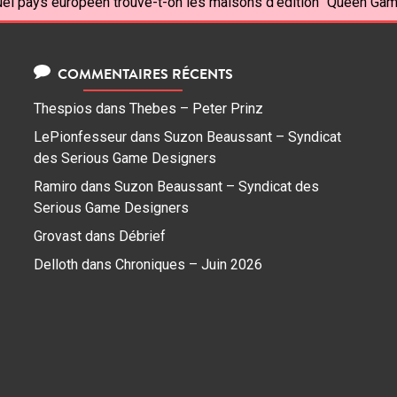
el pays européen trouve-t-on les maisons d'édition "Queen Game
COMMENTAIRES RÉCENTS
Thespios
dans
Thebes – Peter Prinz
LePionfesseur
dans
Suzon Beaussant – Syndicat
des Serious Game Designers
Ramiro
dans
Suzon Beaussant – Syndicat des
Serious Game Designers
Grovast
dans
Débrief
Delloth
dans
Chroniques – Juin 2026