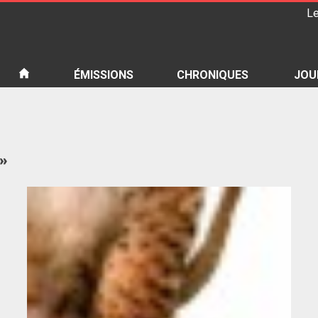
Le
iété
ÉMISSIONS
CHRONIQUES
JOU
 »