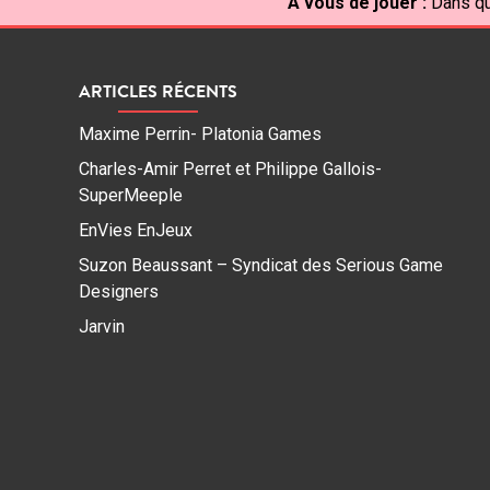
À vous de jouer :
Dans qu
ARTICLES RÉCENTS
Maxime Perrin- Platonia Games
Charles-Amir Perret et Philippe Gallois-
SuperMeeple
EnVies EnJeux
Suzon Beaussant – Syndicat des Serious Game
Designers
Jarvin