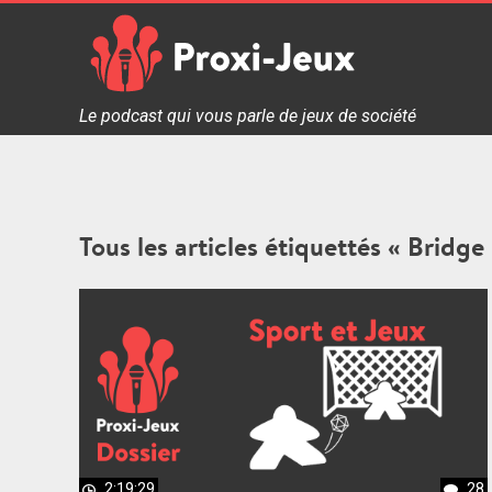
Skip
to
content
Proxi Jeux - Le podcast qui vous parle de jeux de soc
Le podcast qui vous parle de jeux de société
Tous les articles étiquettés « Bridge
2:19:29
28