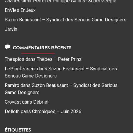
Charles-Amir Perret et Philippe Gallois- SuperMeeple
EnVies EnJeux
Suzon Beaussant – Syndicat des Serious Game Designers
Jarvin
COMMENTAIRES RÉCENTS
Thespios
dans
Thebes – Peter Prinz
LePionfesseur
dans
Suzon Beaussant – Syndicat des
Serious Game Designers
Ramiro
dans
Suzon Beaussant – Syndicat des Serious
Game Designers
Grovast
dans
Débrief
Delloth
dans
Chroniques – Juin 2026
ÉTIQUETTES