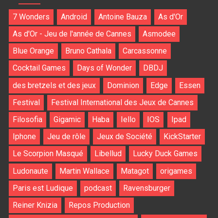
7 Wonders
Android
Antoine Bauza
As d'Or
As d'Or - Jeu de l'année de Cannes
Asmodee
Blue Orange
Bruno Cathala
Carcassonne
Cocktail Games
Days of Wonder
DBDJ
des bretzels et des jeux
Dominion
Edge
Essen
Festival
Festival International des Jeux de Cannes
Filosofia
Gigamic
Haba
Iello
IOS
Ipad
Iphone
Jeu de rôle
Jeux de Société
KickStarter
Le Scorpion Masqué
Libellud
Lucky Duck Games
Ludonaute
Martin Wallace
Matagot
origames
Paris est Ludique
podcast
Ravensburger
Reiner Knizia
Repos Production