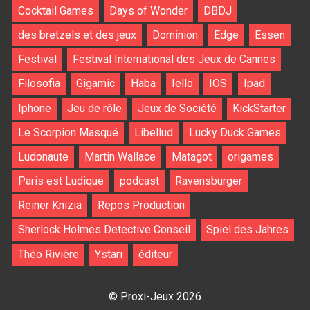
Cocktail Games
Days of Wonder
DBDJ
des bretzels et des jeux
Dominion
Edge
Essen
Festival
Festival International des Jeux de Cannes
Filosofia
Gigamic
Haba
Iello
IOS
Ipad
Iphone
Jeu de rôle
Jeux de Société
KickStarter
Le Scorpion Masqué
Libellud
Lucky Duck Games
Ludonaute
Martin Wallace
Matagot
origames
Paris est Ludique
podcast
Ravensburger
Reiner Knizia
Repos Production
Sherlock Holmes Detective Conseil
Spiel des Jahres
Théo Rivière
Ystari
éditeur
© Proxi-Jeux 2026