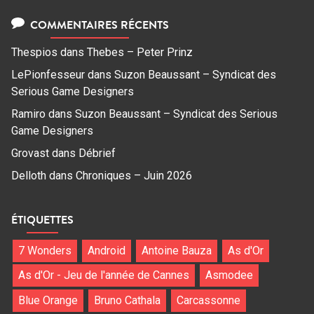
COMMENTAIRES RÉCENTS
Thespios
dans
Thebes – Peter Prinz
LePionfesseur
dans
Suzon Beaussant – Syndicat des
Serious Game Designers
Ramiro
dans
Suzon Beaussant – Syndicat des Serious
Game Designers
Grovast
dans
Débrief
Delloth
dans
Chroniques – Juin 2026
ÉTIQUETTES
7 Wonders
Android
Antoine Bauza
As d'Or
As d'Or - Jeu de l'année de Cannes
Asmodee
Blue Orange
Bruno Cathala
Carcassonne