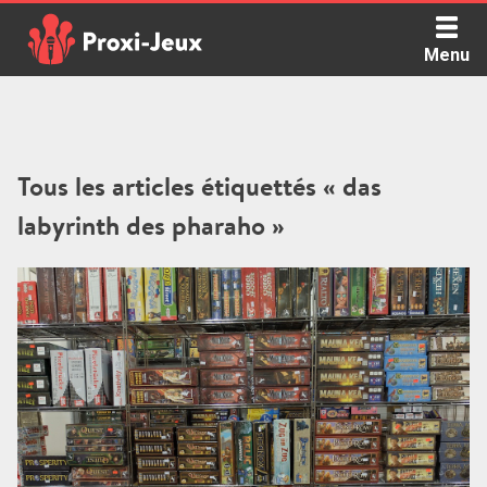
Skip
to
Menu
content
Proxi Jeux - Le podcast qui vous parle de jeux de société
Tous les articles étiquettés « das
labyrinth des pharaho »