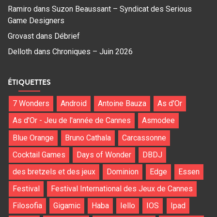
Ramiro
dans
Suzon Beaussant – Syndicat des Serious
Game Designers
Grovast
dans
Débrief
Delloth
dans
Chroniques – Juin 2026
ÉTIQUETTES
7 Wonders
Android
Antoine Bauza
As d'Or
As d'Or - Jeu de l'année de Cannes
Asmodee
Blue Orange
Bruno Cathala
Carcassonne
Cocktail Games
Days of Wonder
DBDJ
des bretzels et des jeux
Dominion
Edge
Essen
Festival
Festival International des Jeux de Cannes
Filosofia
Gigamic
Haba
Iello
IOS
Ipad