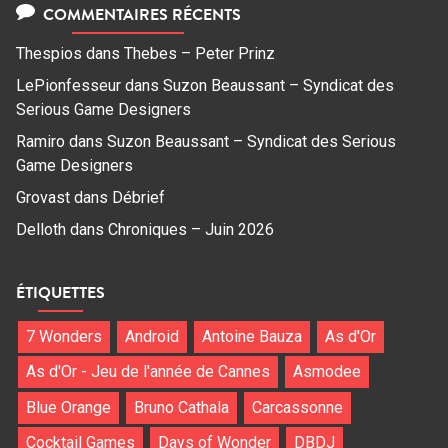
COMMENTAIRES RÉCENTS
Thespios
dans
Thebes – Peter Prinz
LePionfesseur
dans
Suzon Beaussant – Syndicat des
Serious Game Designers
Ramiro
dans
Suzon Beaussant – Syndicat des Serious
Game Designers
Grovast
dans
Débrief
Delloth
dans
Chroniques – Juin 2026
ÉTIQUETTES
7 Wonders
Android
Antoine Bauza
As d'Or
As d'Or - Jeu de l'année de Cannes
Asmodee
Blue Orange
Bruno Cathala
Carcassonne
Cocktail Games
Days of Wonder
DBDJ