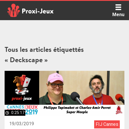
Skip
to
Menu
content
Proxi Jeux - Le podcast qui vous parle de jeux de société
Tous les articles étiquettés
« Deckscape »
0:25:17
19/03/2019
FIJ Cannes