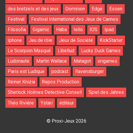
des bretzels et des jeux
Dominion
Edge
Essen
Festival
Festival International des Jeux de Cannes
Filosofia
Gigamic
Haba
Iello
IOS
Ipad
Iphone
Jeu de rôle
Jeux de Société
KickStarter
Le Scorpion Masqué
Libellud
Lucky Duck Games
Ludonaute
Martin Wallace
Matagot
origames
Paris est Ludique
podcast
Ravensburger
Reiner Knizia
Repos Production
Sherlock Holmes Detective Conseil
Spiel des Jahres
Théo Rivière
Ystari
éditeur
© Proxi-Jeux 2026