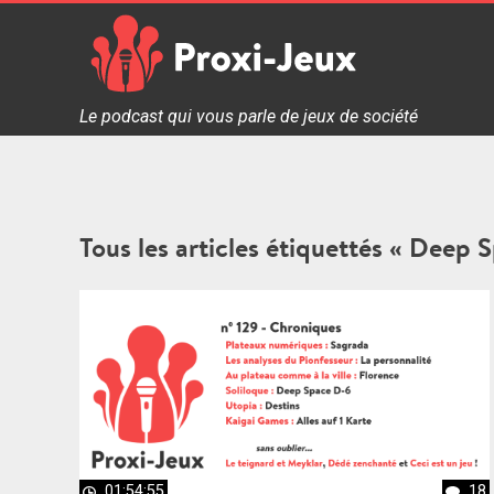
Skip
to
content
Proxi Jeux - Le podcast qui vous parle de jeux de soc
Le podcast qui vous parle de jeux de société
Tous les articles étiquettés « Deep 
01:54:55
18