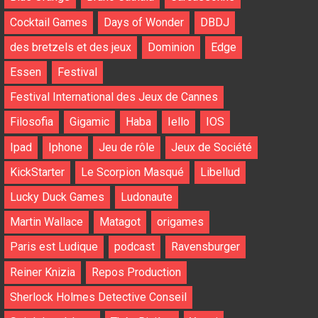
Cocktail Games
Days of Wonder
DBDJ
des bretzels et des jeux
Dominion
Edge
Essen
Festival
Festival International des Jeux de Cannes
Filosofia
Gigamic
Haba
Iello
IOS
Ipad
Iphone
Jeu de rôle
Jeux de Société
KickStarter
Le Scorpion Masqué
Libellud
Lucky Duck Games
Ludonaute
Martin Wallace
Matagot
origames
Paris est Ludique
podcast
Ravensburger
Reiner Knizia
Repos Production
Sherlock Holmes Detective Conseil