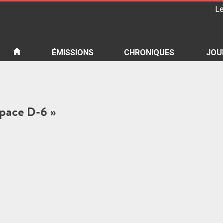
Le
iété
ÉMISSIONS
CHRONIQUES
JOU
Space D-6 »