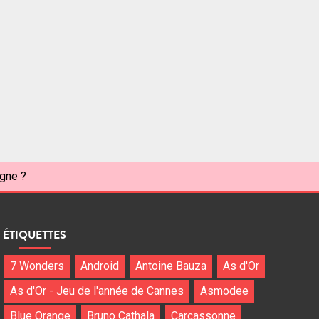
agne ?
ÉTIQUETTES
7 Wonders
Android
Antoine Bauza
As d'Or
As d'Or - Jeu de l'année de Cannes
Asmodee
Blue Orange
Bruno Cathala
Carcassonne