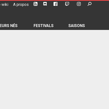
 wiki
A propos
EURS NÉS
FESTIVALS
SAISONS