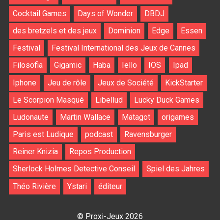
Cocktail Games
Days of Wonder
DBDJ
des bretzels et des jeux
Dominion
Edge
Essen
Festival
Festival International des Jeux de Cannes
Filosofia
Gigamic
Haba
Iello
IOS
Ipad
Iphone
Jeu de rôle
Jeux de Société
KickStarter
Le Scorpion Masqué
Libellud
Lucky Duck Games
Ludonaute
Martin Wallace
Matagot
origames
Paris est Ludique
podcast
Ravensburger
Reiner Knizia
Repos Production
Sherlock Holmes Detective Conseil
Spiel des Jahres
Théo Rivière
Ystari
éditeur
© Proxi-Jeux 2026