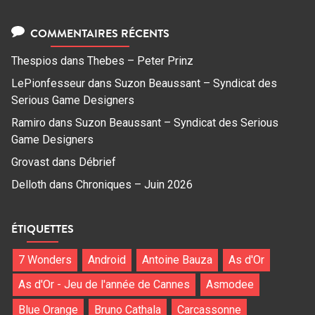
COMMENTAIRES RÉCENTS
Thespios
dans
Thebes – Peter Prinz
LePionfesseur
dans
Suzon Beaussant – Syndicat des
Serious Game Designers
Ramiro
dans
Suzon Beaussant – Syndicat des Serious
Game Designers
Grovast
dans
Débrief
Delloth
dans
Chroniques – Juin 2026
ÉTIQUETTES
7 Wonders
Android
Antoine Bauza
As d'Or
As d'Or - Jeu de l'année de Cannes
Asmodee
Blue Orange
Bruno Cathala
Carcassonne