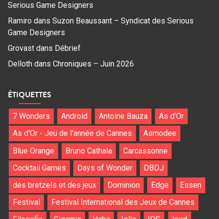
Serious Game Designers
Ramiro
dans
Suzon Beaussant – Syndicat des Serious
Game Designers
Grovast
dans
Débrief
Delloth
dans
Chroniques – Juin 2026
ÉTIQUETTES
7 Wonders
Android
Antoine Bauza
As d'Or
As d'Or - Jeu de l'année de Cannes
Asmodee
Blue Orange
Bruno Cathala
Carcassonne
Cocktail Games
Days of Wonder
DBDJ
des bretzels et des jeux
Dominion
Edge
Essen
Festival
Festival International des Jeux de Cannes