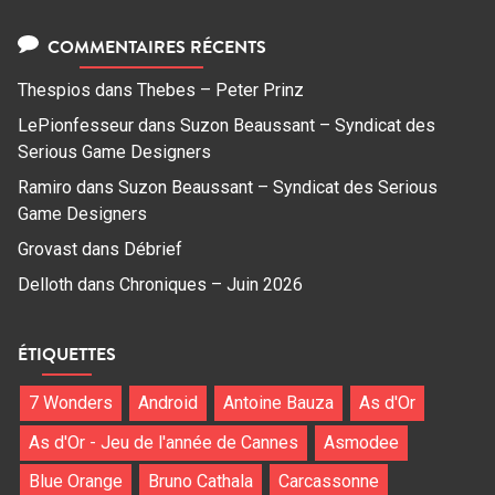
COMMENTAIRES RÉCENTS
Thespios
dans
Thebes – Peter Prinz
LePionfesseur
dans
Suzon Beaussant – Syndicat des
Serious Game Designers
Ramiro
dans
Suzon Beaussant – Syndicat des Serious
Game Designers
Grovast
dans
Débrief
Delloth
dans
Chroniques – Juin 2026
ÉTIQUETTES
7 Wonders
Android
Antoine Bauza
As d'Or
As d'Or - Jeu de l'année de Cannes
Asmodee
Blue Orange
Bruno Cathala
Carcassonne