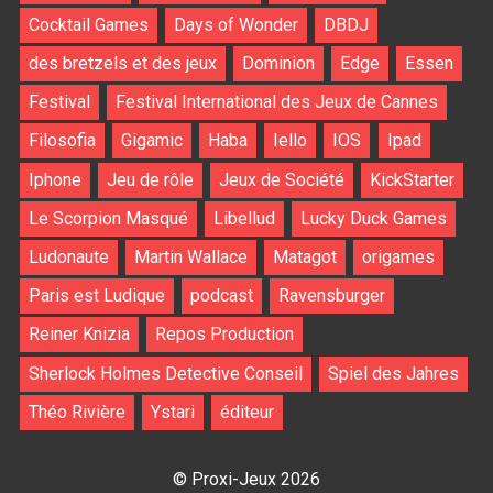
Cocktail Games
Days of Wonder
DBDJ
des bretzels et des jeux
Dominion
Edge
Essen
Festival
Festival International des Jeux de Cannes
Filosofia
Gigamic
Haba
Iello
IOS
Ipad
Iphone
Jeu de rôle
Jeux de Société
KickStarter
Le Scorpion Masqué
Libellud
Lucky Duck Games
Ludonaute
Martin Wallace
Matagot
origames
Paris est Ludique
podcast
Ravensburger
Reiner Knizia
Repos Production
Sherlock Holmes Detective Conseil
Spiel des Jahres
Théo Rivière
Ystari
éditeur
© Proxi-Jeux 2026