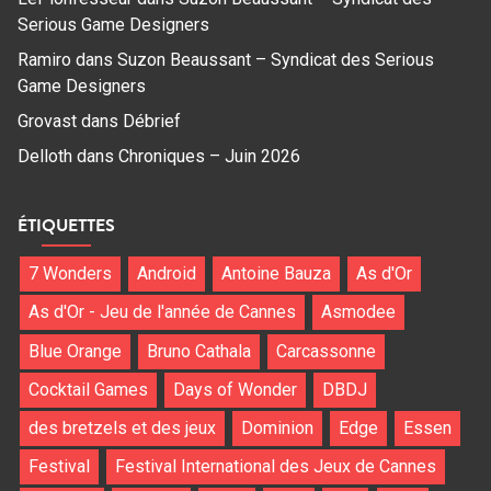
Serious Game Designers
Ramiro
dans
Suzon Beaussant – Syndicat des Serious
Game Designers
Grovast
dans
Débrief
Delloth
dans
Chroniques – Juin 2026
ÉTIQUETTES
7 Wonders
Android
Antoine Bauza
As d'Or
As d'Or - Jeu de l'année de Cannes
Asmodee
Blue Orange
Bruno Cathala
Carcassonne
Cocktail Games
Days of Wonder
DBDJ
des bretzels et des jeux
Dominion
Edge
Essen
Festival
Festival International des Jeux de Cannes