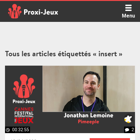
Skip
to
Menu
content
Proxi Jeux - Le podcast qui vous parle de jeux de société
Tous les articles étiquettés « insert »
00:32:55
2