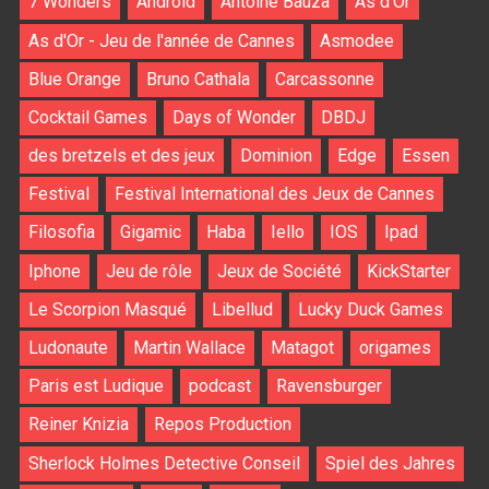
7 Wonders
Android
Antoine Bauza
As d'Or
As d'Or - Jeu de l'année de Cannes
Asmodee
Blue Orange
Bruno Cathala
Carcassonne
Cocktail Games
Days of Wonder
DBDJ
des bretzels et des jeux
Dominion
Edge
Essen
Festival
Festival International des Jeux de Cannes
Filosofia
Gigamic
Haba
Iello
IOS
Ipad
Iphone
Jeu de rôle
Jeux de Société
KickStarter
Le Scorpion Masqué
Libellud
Lucky Duck Games
Ludonaute
Martin Wallace
Matagot
origames
Paris est Ludique
podcast
Ravensburger
Reiner Knizia
Repos Production
Sherlock Holmes Detective Conseil
Spiel des Jahres