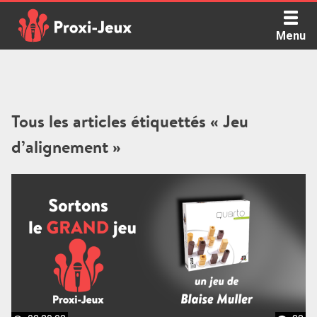
Skip
to
Menu
content
Proxi Jeux - Le podcast qui vous parle de jeux de société
Tous les articles étiquettés « Jeu
d’alignement »