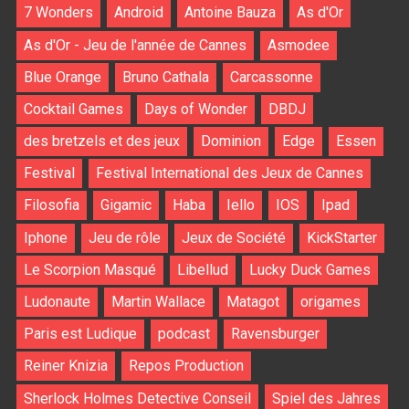
7 Wonders
Android
Antoine Bauza
As d'Or
As d'Or - Jeu de l'année de Cannes
Asmodee
Blue Orange
Bruno Cathala
Carcassonne
Cocktail Games
Days of Wonder
DBDJ
des bretzels et des jeux
Dominion
Edge
Essen
Festival
Festival International des Jeux de Cannes
Filosofia
Gigamic
Haba
Iello
IOS
Ipad
Iphone
Jeu de rôle
Jeux de Société
KickStarter
Le Scorpion Masqué
Libellud
Lucky Duck Games
Ludonaute
Martin Wallace
Matagot
origames
Paris est Ludique
podcast
Ravensburger
Reiner Knizia
Repos Production
Sherlock Holmes Detective Conseil
Spiel des Jahres