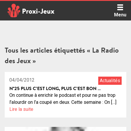
Skip
to
Menu
content
Proxi Jeux - Le podcast qui vous parle de jeux de société
Tous les articles étiquettés « La Radio
des Jeux »
1:22:47
22
04/04/2012
Actualités
N°25 PLUS C’EST LONG, PLUS C’EST BON …
On continue à enrichir le podcast et pour ne pas trop
l’alourdir on l’a coupé en deux. Cette semaine : On […]
Lire la suite