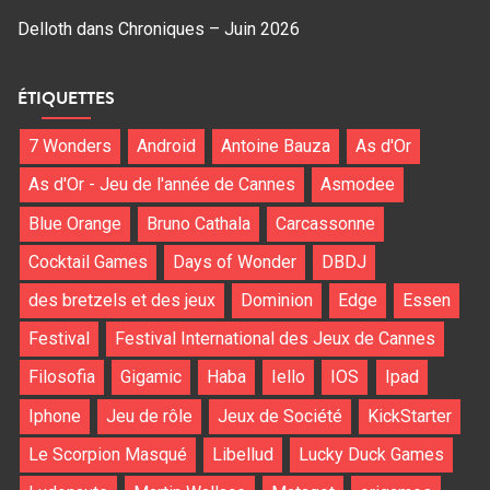
Delloth
dans
Chroniques – Juin 2026
ÉTIQUETTES
7 Wonders
Android
Antoine Bauza
As d'Or
As d'Or - Jeu de l'année de Cannes
Asmodee
Blue Orange
Bruno Cathala
Carcassonne
Cocktail Games
Days of Wonder
DBDJ
des bretzels et des jeux
Dominion
Edge
Essen
Festival
Festival International des Jeux de Cannes
Filosofia
Gigamic
Haba
Iello
IOS
Ipad
Iphone
Jeu de rôle
Jeux de Société
KickStarter
Le Scorpion Masqué
Libellud
Lucky Duck Games