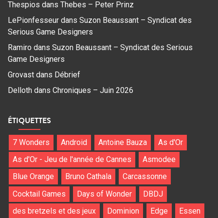
Thespios
dans
Thebes – Peter Prinz
LePionfesseur
dans
Suzon Beaussant – Syndicat des
Serious Game Designers
Ramiro
dans
Suzon Beaussant – Syndicat des Serious
Game Designers
Grovast
dans
Débrief
Delloth
dans
Chroniques – Juin 2026
ÉTIQUETTES
7 Wonders
Android
Antoine Bauza
As d'Or
As d'Or - Jeu de l'année de Cannes
Asmodee
Blue Orange
Bruno Cathala
Carcassonne
Cocktail Games
Days of Wonder
DBDJ
des bretzels et des jeux
Dominion
Edge
Essen