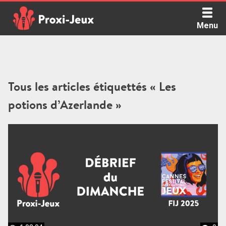
Skip
to
Menu
content
Proxi Jeux - Le podcast qui vous parle de jeux de société
Tous les articles étiquettés « Les
potions d’Azerlande »