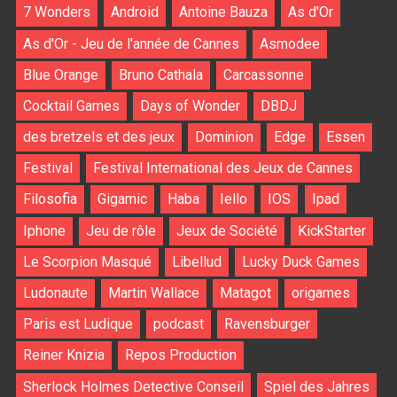
7 Wonders
Android
Antoine Bauza
As d'Or
As d'Or - Jeu de l'année de Cannes
Asmodee
Blue Orange
Bruno Cathala
Carcassonne
Cocktail Games
Days of Wonder
DBDJ
des bretzels et des jeux
Dominion
Edge
Essen
Festival
Festival International des Jeux de Cannes
Filosofia
Gigamic
Haba
Iello
IOS
Ipad
Iphone
Jeu de rôle
Jeux de Société
KickStarter
Le Scorpion Masqué
Libellud
Lucky Duck Games
Ludonaute
Martin Wallace
Matagot
origames
Paris est Ludique
podcast
Ravensburger
Reiner Knizia
Repos Production
Sherlock Holmes Detective Conseil
Spiel des Jahres